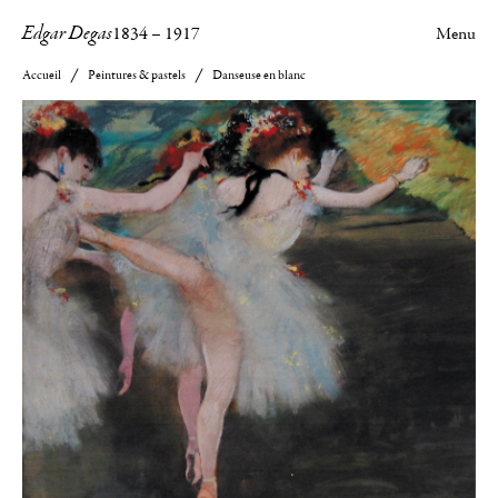
Edgar Degas
1834
–
1917
Menu
Accueil
Peintures & pastels
Danseuse en blanc