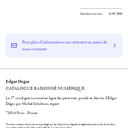
Dernière mise à jour :
11/07/2026
Pour plus d'informations sur cette œuvre, merci de
nous contacter
Edgar Degas
CATALOGUE RAISONNÉ NUMÉRIQUE
er
Le 1
catalogue raisonné en ligne des peintures, pastels et dessins d'Edgar
Degas par Michel Schulman, expert
75014 Paris - France
Tous les contenus de ce site sont protégés par les dispositions légales et réglementaires sur les droits de la
propriété intellectuelle.
Dépot légal BNF : 1er décembre 2022