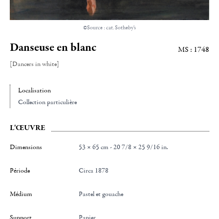
©Source : cat. Sotheby's
Danseuse en blanc
MS : 1748
[Dancers in white]
Localisation
Collection particulière
L'ŒUVRE
Dimensions
53 × 65 cm - 20 7/8 × 25 9/16 in.
Période
Circa 1878
Médium
Pastel et gouache
Support
Papier