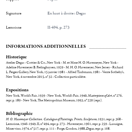
Signature
en haut à droite : Degas
Lemoisne
II-494, p. 273
INFORMATIONS ADDITIONNELLES
Historique
Atelier Degas - Cottier & Co., New York - M. et Mme H. O. Havemeyer, New York -
Adeline Havemeyer B. Frelinghuysen, 1929 - M. H. O. Havemeyer, New Jersey - Richard
L. Feigen Gallery, New York, 15 janvier 1981 - Alfred Taubmann, 1981 - Vente Sotheby's,
New York, 4 novembre 2015, n° 32 - Collection particulière.
Expositions
New York, World's Fair, 1939 - New York, World's Fair, 1940,
Masterpieces of Art
, n° 276,
repr. p. 189 - New York, The Metropolitan Museum, 1993, n° 220 (repr.).
Bibliographie
H. O. Havemeyer Collection. Catalogue of Paintings, Prints, Sculptures
, 1931, repr. p. 368 -
Lemoisne, 1946-1949, II, n° 494, repr. p. 273 - Havemeyer, 1961, repr. p. 259 - Lassaigne,
Minervino, 1974, n° 517, repr. p. 111 - Forge, Gordon, 1988,
Degas
, repr. p. 168.