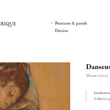
Peintures & pastels
ÉRIQUE
Dessins
Danseus
[Dancer in bust]
Localisatio
Collection p