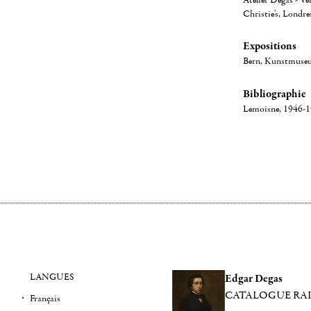
Atelier Degas - Ve
Christie's, Londre
Expositions
Bern, Kunstmuseu
Bibliographie
Lemoisne, 1946-19
LANGUES
Edgar Degas
CATALOGUE RA
Français