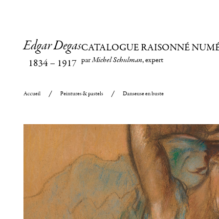
Edgar Degas
CATALOGUE RAISONNÉ NUM
par
Michel Schulman
, expert
1834
–
1917
Accueil
Peintures & pastels
Danseuse en buste