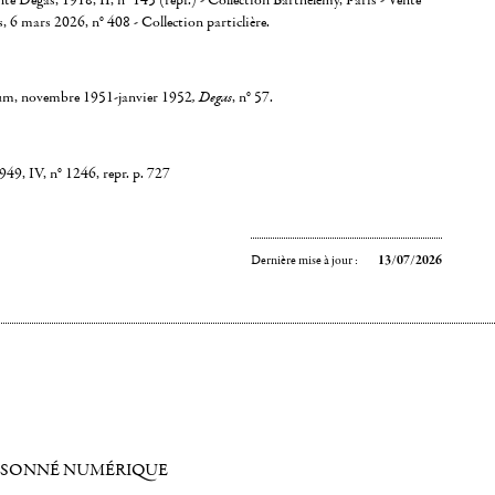
nte Degas, 1918, II, n° 145 (repr.) - Collection Barthélémy, Paris - Vente
s, 6 mars 2026, n° 408 - Collection particlière.
m, novembre 1951-janvier 1952
, Degas
, n° 57.
49, IV, n° 1246, repr. p. 727
Dernière mise à jour :
13/07/2026
ISONNÉ NUMÉRIQUE