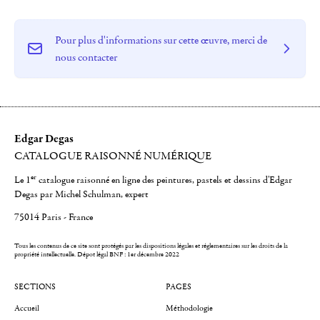
Pour plus d'informations sur cette œuvre, merci de
nous contacter
Edgar Degas
CATALOGUE RAISONNÉ NUMÉRIQUE
er
Le 1
catalogue raisonné en ligne des peintures, pastels et dessins d'Edgar
Degas par Michel Schulman, expert
75014 Paris - France
Tous les contenus de ce site sont protégés par les dispositions légales et réglementaires sur les droits de la
propriété intellectuelle.
Dépot légal BNF : 1er décembre 2022
SECTIONS
PAGES
Accueil
Méthodologie