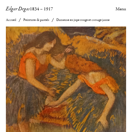
Edgar Degas
1834
–
1917
Menu
Accueil
Peintures & pastels
Danseuse en jupe rouge et corsage jaune