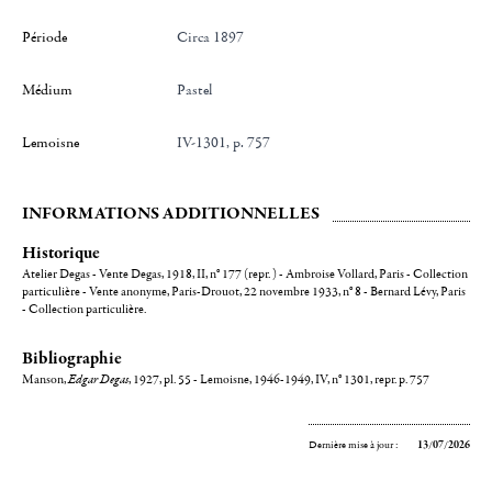
Période
Circa 1897
Médium
Pastel
Lemoisne
IV-1301, p. 757
INFORMATIONS ADDITIONNELLES
Historique
Atelier Degas - Vente Degas, 1918, II, n° 177 (repr. ) - Ambroise Vollard, Paris - Collection
particulière - Vente anonyme, Paris-Drouot, 22 novembre 1933, n° 8 - Bernard Lévy, Paris
- Collection particulière.
Bibliographie
Manson,
Edgar Degas
, 1927, pl. 55 - Lemoisne, 1946-1949, IV, n° 1301, repr. p. 757
Dernière mise à jour :
13/07/2026