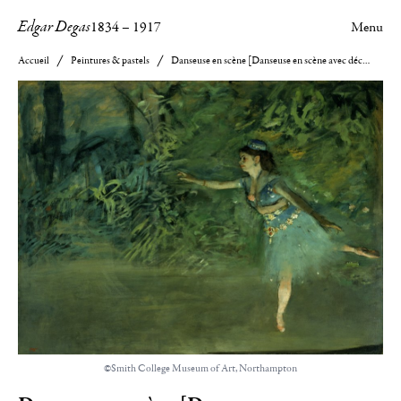
Edgar Degas
1834
–
1917
Menu
Accueil
Peintures & pastels
Danseuse en scène [Danseuse en scène avec décor de leuillage]
©Smith College Museum of Art, Northampton