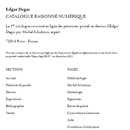
Edgar Degas
CATALOGUE RAISONNÉ NUMÉRIQUE
er
Le 1
catalogue raisonné en ligne des peintures, pastels et dessins d'Edgar
Degas par Michel Schulman, expert
75014 Paris - France
Tous les contenus de ce site sont protégés par les dispositions légales et réglementaires sur les droits de la
propriété intellectuelle.
Dépot légal BNF : 1er décembre 2022
SECTIONS
PAGES
Accueil
Méthodologie
Peintures & pastels
Michel Schulman
Dessins
Généalogie
Expositions
Signatures
Bibliographie
Revue de presse
Ventes
Concordance Lemoisne
Aide
Conditions d'utilisation