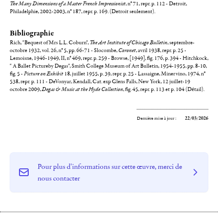
The Many Dimensions of a Master French Impressionist
, n° 71, repr. p. 112 - Detroit,
Philadelphie, 2002-2003, n° 187, repr. p. 169. (Detroit seulement).
Bibliographie
Rich, "Bequest ofMrs L.L. Coburn",
The
Art Institute of Chicago Bulletin
, septembre-
octobre 1932, vol. 26, n° 5, pp. 66-71 - Slocombe,
Coronet
, avril 1938, repr. p. 25 -
Lemoisne, 1946-1949, II, n° 469, repr. p. 259 - Browse, [1949], fig. 176, p. 394 - Hitchkock,
" A Ballet Pictureby Degas", Smith College Museum of Art Bulletin, 1954-1955, pp. 8-10,
fig. 5 -
Picture on Exhibit
18, juillet 1955, p. 39, repr. p. 25 - Lassaigne, Minervino, 1974, n°
538, repr. p. 111 - DeVonyar, Kendall, Cat. exp Glens Falls, New York, 12 juillet-19
octobre 2009,
Degas & Music at the Hyde Collection
, fig. 45, repr. p. 113 et p. 104 (Détail).
Dernière mise à jour :
22/03/2026
Pour plus d'informations sur cette œuvre, merci de
nous contacter