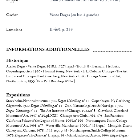
Support
Toile [Dimensions Lemoisne : 89 x 70 cm]
Cachet
Vente Degas (en bas à gauche)
Lemoisne
II-469, p. 259
INFORMATIONS ADDITIONNELLES
Historique
Atelier Degas - Vente Degas, 1918, I, n° 27 (repr.) - Trotti (?) - Hermann Heilbuth,
Copenhague, circa 1920 - Howard Young, New York - L. L. Coburn, Chicago - The Art
Institute of Chicago - Paul Rosenberg, New York - Smith College Museum of Art,
Northampton, 1955 [Don Paul Rosnbegr & Co.].
Expositions
Stockholm, Nationalmuseum, 1920,
Degas-Udstilling
, n° 11 - Copenhague, Ny Carlsberg
Glyptotek, 1920,
Degas-Udstilling
, n° 11 - Oslo, Nationale galerie de Norvège, 1920,
Degas-Udstilling
, n° 11 - The Art Institute of Chicago, 1932, n° 8 - Cleveland, Cleveland
Museum of Art, 1947, n° 25, pl. XXII - Chicago Arts Club, 1961, n° 9 - San Francisco,
California Palace of the Legion of Honor, 1965, n° 166 - Northampton, Smith College
Museum of Art, 1968, n° 7 - Waterville, Manchester, 1969, n° 45 (repr. ) - Memphis, Dixon
Gallery and Gardens, 1978, n° 11, repr. p. 43 - Northampton, Smith College Museum,
1979,
Degas and the Dance
, n° 1, repr. p. 19 - Miami, Jackson, Dayton, 1994,
Edgar Degas :