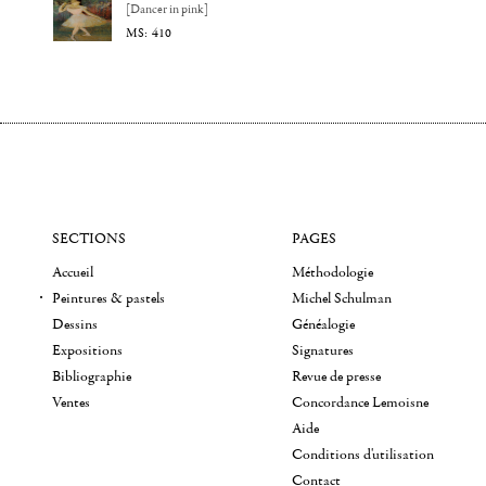
[Dancer in pink]
410
SECTIONS
PAGES
Accueil
Méthodologie
Peintures & pastels
Michel Schulman
Dessins
Généalogie
Expositions
Signatures
Bibliographie
Revue de presse
Ventes
Concordance Lemoisne
Aide
Conditions d'utilisation
Contact