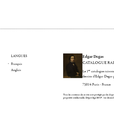
LANGUES
Edgar Degas
CATALOGUE RA
Français
Anglais
er
Le 1
catalogue raisonn
dessins d'Edgar Degas 
75014 Paris - France
Tous les contenus de ce site sont protégés par les dispos
propriété intellectuelle.
Dépot légal BNF : 1er décem