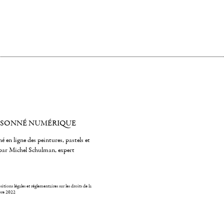
ISONNÉ NUMÉRIQUE
é en ligne des peintures, pastels et
par Michel Schulman, expert
itions légales et réglementaires sur les droits de la
bre 2022