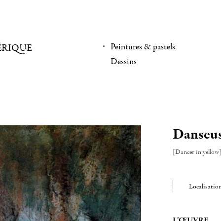
Peintures & pastels
ÉRIQUE
Dessins
Danseus
[Dancer in yellow
Localisatio
L'ŒUVRE