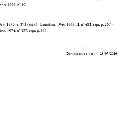
bre 1996, n° 10.
ion
, 1930, p. 373 (repr.) - Lemoisne, 1946-1949, II, n° 483, repr. p. 267 -
no, 1974, n° 527, repr. p. 111.
Dernière mise à jour :
28/03/2026