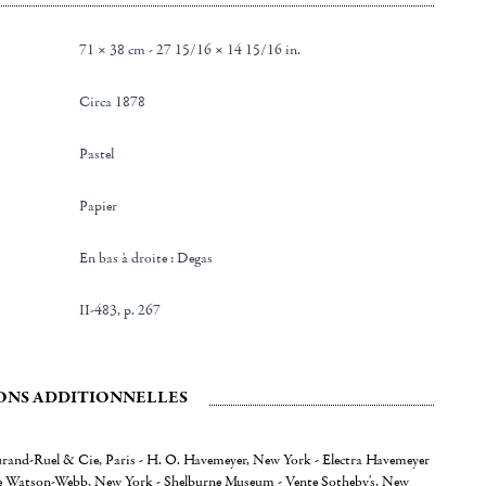
71 × 38 cm - 27 15/16 × 14 15/16 in.
Circa 1878
Pastel
Papier
en bas à droite : Degas
II-483, p. 267
ONS ADDITIONNELLES
urand-Ruel & Cie, Paris - H. O. Havemeyer, New York - Electra Havemeyer
 Watson-Webb, New York - Shelburne Museum - Vente Sotheby's, New