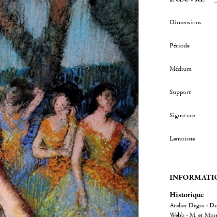
Dimensions
Période
Médium
Support
Signature
Lemoisne
INFORMATI
Historique
Atelier Degas - D
Webb - M. et Mme