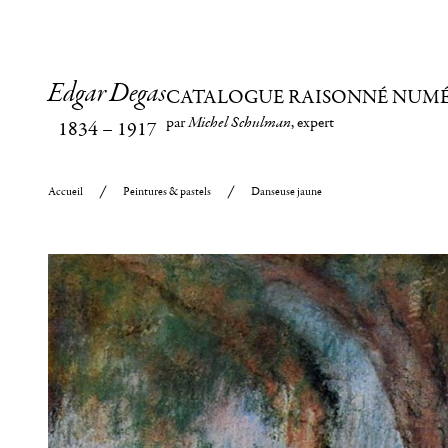
Edgar Degas
CATALOGUE RAISONNÉ NUM
par
Michel Schulman
, expert
1834
–
1917
Accueil
Peintures & pastels
Danseuse jaune