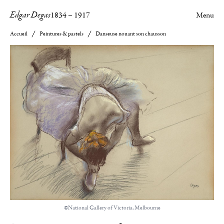
Edgar Degas
1834
–
1917
Menu
Accueil
Peintures & pastels
Danseuse nouant son chausson
©National Gallery of Victoria, Melbourne