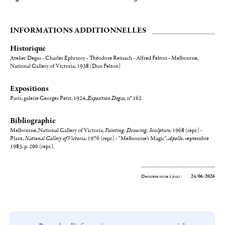
INFORMATIONS ADDITIONNELLES
Historique
Atelier Degas - Charles Ephrussy - Théodore Reinach - Alfred Felton - Melbourne,
National Gallery of Victoria, 1938 (Don Felton)
Expositions
Paris, galerie Georges Petit, 1924,
Exposition Degas,
n° 162.
Bibliographie
Melbourne, National Gallery of Victoria,
Painting, Drawing, Sculpture
, 1968 (repr.) -
Plant,
National Gallery of Victoria
, 1976 (repr.) - "Melbourne's Magic",
Apollo
, septembre
1983, p. 206 (repr.).
Dernière mise à jour :
24/06/2026