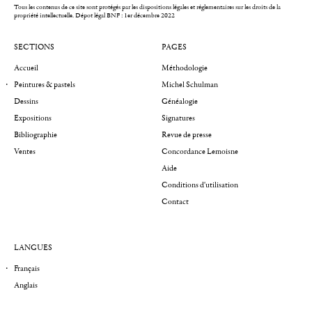
Tous les contenus de ce site sont protégés par les dispositions légales et réglementaires sur les droits de la
propriété intellectuelle.
Dépot légal BNF : 1er décembre 2022
SECTIONS
PAGES
Accueil
Méthodologie
Peintures & pastels
Michel Schulman
Dessins
Généalogie
Expositions
Signatures
Bibliographie
Revue de presse
Ventes
Concordance Lemoisne
Aide
Conditions d'utilisation
Contact
LANGUES
Français
Anglais