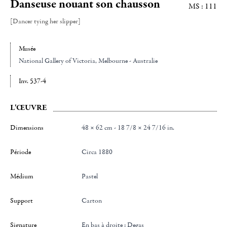
Danseuse nouant son chausson
MS : 111
[Dancer tying her slipper]
Musée
National Gallery of Victoria
, Melbourne - Australie
Inv. 537-4
L'ŒUVRE
Dimensions
48 × 62 cm - 18 7/8 × 24 7/16 in.
Période
Circa 1880
Médium
Pastel
Support
Carton
Signature
en bas à droite : Degas