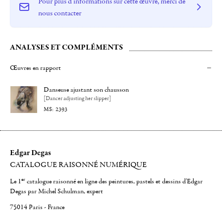
Pour plus d'informations sur cette œuvre, merci de
nous contacter
ANALYSES ET COMPLÉMENTS
Œuvres en rapport
Danseuse ajustant son chausson
[Dancer adjusting her slipper]
2393
Edgar Degas
CATALOGUE RAISONNÉ NUMÉRIQUE
er
Le 1
catalogue raisonné en ligne des peintures, pastels et dessins d'Edgar
Degas par Michel Schulman, expert
75014 Paris - France