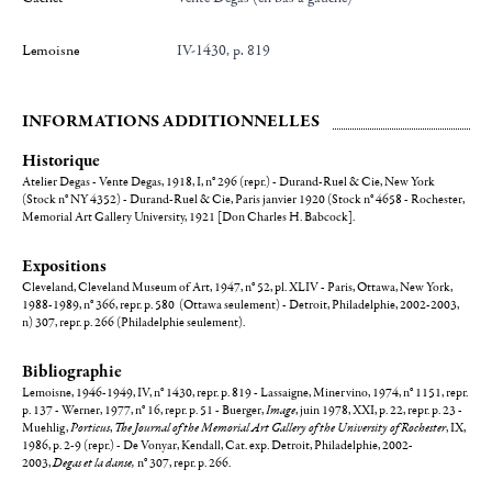
Lemoisne
IV-1430, p. 819
INFORMATIONS ADDITIONNELLES
Historique
Atelier Degas - Vente Degas, 1918, I, n° 296 (repr.) - Durand-Ruel & Cie, New York
(Stock n° NY 4352) - Durand-Ruel & Cie, Paris janvier 1920 (Stock n° 4658 - Rochester,
Memorial Art Gallery University, 1921 [Don Charles H. Babcock].
Expositions
Cleveland, Cleveland Museum of Art, 1947, n° 52, pl. XLIV - Paris, Ottawa, New York,
1988-1989, n° 366, repr. p. 580 (Ottawa seulement) - Detroit, Philadelphie, 2002-2003,
n) 307, repr. p. 266 (Philadelphie seulement).
Bibliographie
Lemoisne, 1946-1949, IV, n° 1430, repr. p. 819 - Lassaigne, Minervino, 1974, n° 1151, repr.
p. 137 - Werner, 1977, n° 16, repr. p. 51 - Buerger,
Image
, juin 1978, XXI, p. 22, repr. p. 23 -
Muehlig,
Porticus
,
The Journal of the Memorial Art Gallery of the University of Rochester
, IX,
1986, p. 2-9 (repr.) - De Vonyar, Kendall, Cat. exp. Detroit, Philadelphie, 2002-
2003,
Degas et la danse,
n° 307, repr. p. 266.