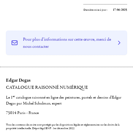
Dernière mise à jour :
17/06/2025
Pour plus d'informations sur cette œuvre, merci de
nous contacter
Edgar Degas
CATALOGUE RAISONNÉ NUMÉRIQUE
er
Le 1
catalogue raisonné en ligne des peintures, pastels et dessins d'Edgar
Degas par Michel Schulman, expert
75014 Paris - France
Tous les contenus de ce site sont protégés par les dispositions légales et réglementaires sur les droits de la
propriété intellectuelle.
Dépot légal BNF : 1er décembre 2022