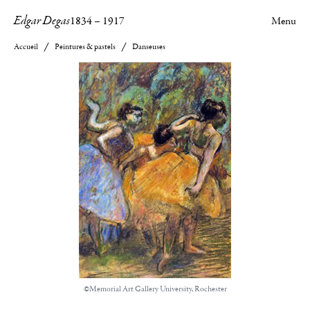
Edgar Degas
1834
–
1917
Menu
Accueil
Peintures & pastels
Danseuses
©Memorial Art Gallery University, Rochester