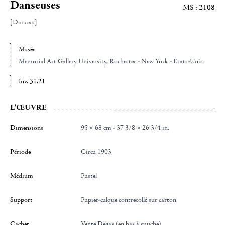
Danseuses
MS : 2108
[Dancers]
Musée
Memorial Art Gallery University
, Rochester - New York - Etats-Unis
Inv. 31.21
L'ŒUVRE
Dimensions
95 × 68 cm - 37 3/8 × 26 3/4 in.
Période
Circa 1903
Médium
Pastel
Support
papier-calque contrecollé sur carton
Cachet
Vente Degas (en bas à gauche)