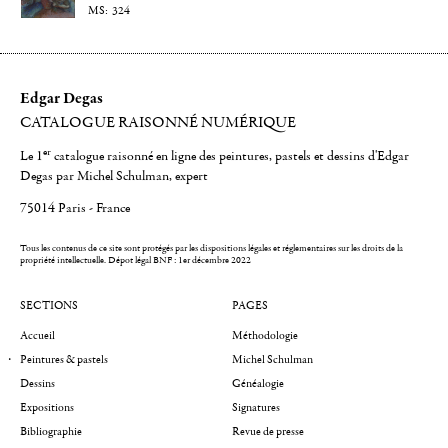
324
Edgar Degas
CATALOGUE RAISONNÉ NUMÉRIQUE
er
Le 1
catalogue raisonné en ligne des peintures, pastels et dessins d'Edgar
Degas par Michel Schulman, expert
75014 Paris - France
Tous les contenus de ce site sont protégés par les dispositions légales et réglementaires sur les droits de la
propriété intellectuelle.
Dépot légal BNF : 1er décembre 2022
SECTIONS
PAGES
Accueil
Méthodologie
Peintures & pastels
Michel Schulman
Dessins
Généalogie
Expositions
Signatures
Bibliographie
Revue de presse