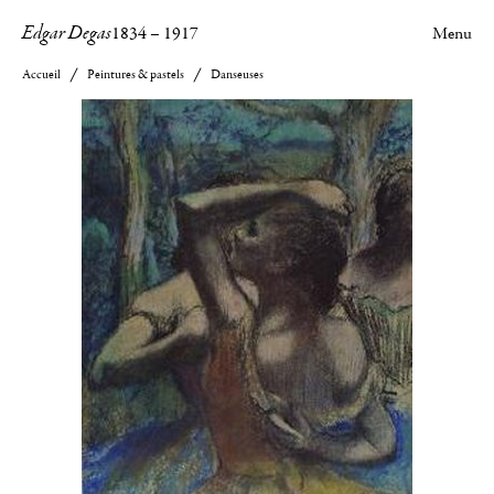
Edgar Degas
1834
–
1917
Menu
Accueil
Peintures & pastels
Danseuses