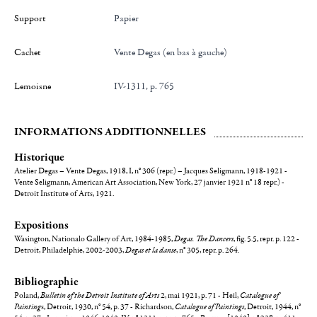
Support
Papier
Cachet
Vente Degas (en bas à gauche)
Lemoisne
IV-1311, p. 765
INFORMATIONS ADDITIONNELLES
Historique
Atelier Degas – Vente Degas, 1918, I, n° 306 (repr.) – Jacques Seligmann, 1918-1921 -
Vente Seligmann, American Art Association, New York, 27 janvier 1921 n° 18 repr.) -
Detroit Institute of Arts, 1921.
Expositions
Wasington, Nationalo Gallery of Art, 1984-1985,
Degas. The Dancers
, fig. 5.5, repr. p. 122 -
Detroit, Philadelphie, 2002-2003,
Degas et la danse
, n° 305, repr. p. 264.
Bibliographie
Poland,
Bulletin of the Detroit Institute of Arts
2, mai 1921, p. 71 - Heil,
Catalogue of
Painting
s, Detroit, 1930, n° 54, p. 37 - Richardson,
Catalogue of Paintings
, Detroit, 1944, n°