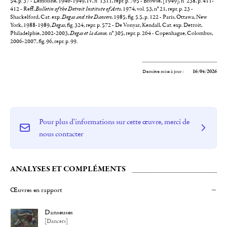
54, p. 37 - Lemoisne, 1946-1949, IV, n° 1311, repr. p. 765 - Browse, [1949], n° 238, p. 411-
412 - Reff,
Bulletin of the Detroit Institute of Arts
, 1974, vol. 53, n° 21, repr. p. 23 -
Shackelford, Cat. exp.
Degas and the Dancers
, 1985, fig. 5.5, p. 122 - Paris, Ottawa, New
York, 1988-1989,
Degas
, fig. 324, repr. p. 572 - De Vonyar, Kendall, Cat. exp. Detroit,
Philadelphie, 2002-2003,
Degas et la danse,
n° 305, repr. p. 264 - Copenhague, Colombus,
2006-2007, fig. 96, repr. p. 99.
Dernière mise à jour :
16/04/2026
Pour plus d'informations sur cette œuvre, merci de
nous contacter
ANALYSES ET COMPLÉMENTS
Œuvres en rapport
Danseuses
[Dancers]