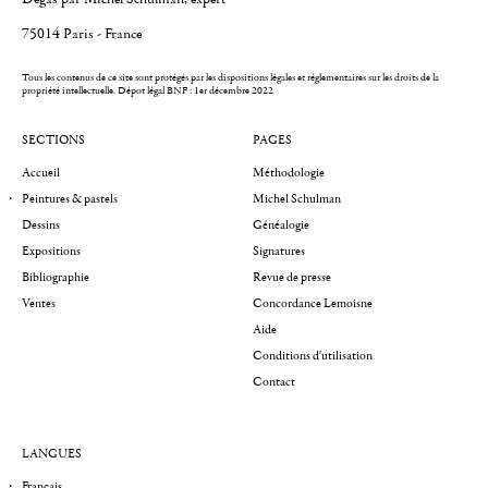
75014 Paris - France
Tous les contenus de ce site sont protégés par les dispositions légales et réglementaires sur les droits de la
propriété intellectuelle.
Dépot légal BNF : 1er décembre 2022
SECTIONS
PAGES
Accueil
Méthodologie
Peintures & pastels
Michel Schulman
Dessins
Généalogie
Expositions
Signatures
Bibliographie
Revue de presse
Ventes
Concordance Lemoisne
Aide
Conditions d'utilisation
Contact
LANGUES
Français