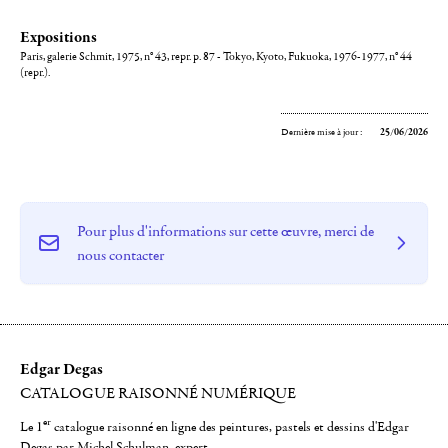
Expositions
Paris, galerie Schmit, 1975, n° 43, repr. p. 87 - Tokyo, Kyoto, Fukuoka, 1976-1977, n° 44
(repr.).
Dernière mise à jour :
25/06/2026
Pour plus d'informations sur cette œuvre, merci de
nous contacter
Edgar Degas
CATALOGUE RAISONNÉ NUMÉRIQUE
er
Le 1
catalogue raisonné en ligne des peintures, pastels et dessins d'Edgar
Degas par Michel Schulman, expert