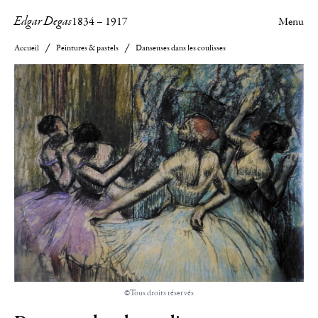
Edgar Degas
1834
–
1917
Menu
Accueil
Peintures & pastels
Danseuses dans les coulisses
©Tous droits réservés