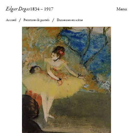
Edgar Degas
1834
–
1917
Menu
Accueil
Peintures & pastels
Danseuses en scène