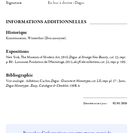
Signature
en bas à droite : Degas
INFORMATIONS ADDITIONNELLES
Historique
Kunstmuseum, Winterthur (Don anonyme).
Expositions
New York, The Museum of Modern Art, 2016,
Degas. A Strange New Beauty,
cat. 25, repr.
p. 80 - Lausanne, Fondation de l'Hermitage, 2012,
Au fil des collections
, cat. 52, repr. p. 109.
Bibliographie
Voir analogie : Adhémar, Cachin,
Degas : Gravures et Monotypes
, cat. LII, repr. pl. 27 - Janis,
Degas Monotypes : Essay, Catalogue & Checklist
, 1968, 4.
Dernière mise à jour :
02/01/2026
Pour plus d'informations sur cette œuvre, merci de