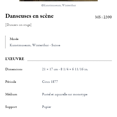
©Kunstmuseum, Winterthur
Danseuses en scène
MS : 2390
[Dancers on stage]
Musée
Kunstmuseum
, Winterthur - Suisse
L'ŒUVRE
Dimensions
21 × 17 cm - 8 1/4 × 6 11/16 in.
Période
Circa 1877
Médium
Pastel et aquarelle sur monotype
Support
Papier