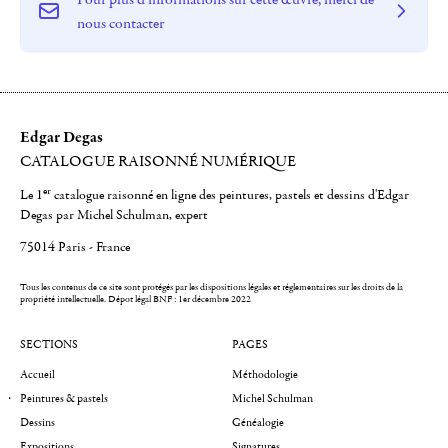
nous contacter
Edgar Degas
CATALOGUE RAISONNÉ NUMÉRIQUE
er
Le 1
catalogue raisonné en ligne des peintures, pastels et dessins d'Edgar
Degas par Michel Schulman, expert
75014 Paris - France
Tous les contenus de ce site sont protégés par les dispositions légales et réglementaires sur les droits de la
propriété intellectuelle.
Dépot légal BNF : 1er décembre 2022
SECTIONS
PAGES
Accueil
Méthodologie
Peintures & pastels
Michel Schulman
Dessins
Généalogie
Expositions
Signatures