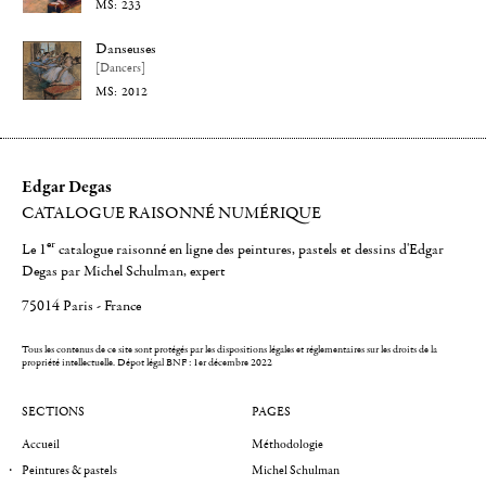
233
Danseuses
[Dancers]
2012
Edgar Degas
CATALOGUE RAISONNÉ NUMÉRIQUE
er
Le 1
catalogue raisonné en ligne des peintures, pastels et dessins d'Edgar
Degas par Michel Schulman, expert
75014 Paris - France
Tous les contenus de ce site sont protégés par les dispositions légales et réglementaires sur les droits de la
propriété intellectuelle.
Dépot légal BNF : 1er décembre 2022
SECTIONS
PAGES
Accueil
Méthodologie
Peintures & pastels
Michel Schulman