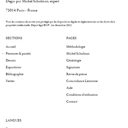
Degas par Michel Schulman, expert
75014 Paris - France
Tous les contenus de ce site sont protégés par les dispositions légales et réglementaires sur les droits de la
propriété intellectuelle.
Dépot légal BNF : 1er décembre 2022
SECTIONS
PAGES
Accueil
Méthodologie
Peintures & pastels
Michel Schulman
Dessins
Généalogie
Expositions
Signatures
Bibliographie
Revue de presse
Ventes
Concordance Lemoisne
Aide
Conditions d'utilisation
Contact
LANGUES