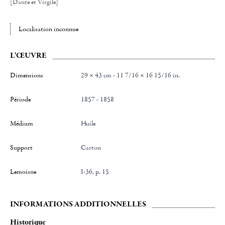
[Dante et Virgile]
Localisation inconnue
L'ŒUVRE
Dimensions
29 × 43 cm - 11 7/16 × 16 15/16 in.
Période
1857 - 1858
Médium
Huile
Support
Carton
Lemoisne
I-36, p. 15
INFORMATIONS ADDITIONNELLES
Historique