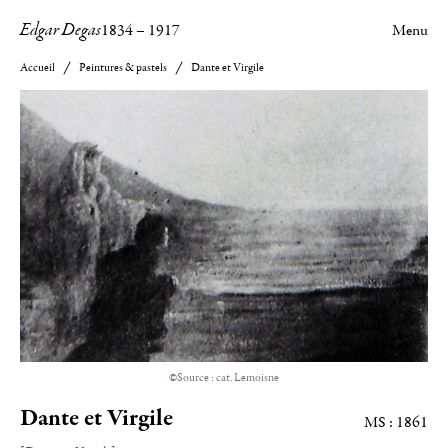
Edgar Degas
1834
–
1917
Menu
Accueil
Peintures & pastels
Dante et Virgile
©Source : cat. Lemoisne
Dante et Virgile
MS : 1861