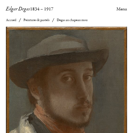
Edgar Degas
1834
–
1917
Menu
Accueil
Peintures & pastels
Degas au chapeau mou