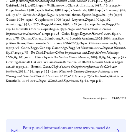
7 -
List of Paintings in the Sterling and Francine Clark Institute
, 1984, p. 12, fig. 253 -
Gaisford, 1985, p. 482 (repr.) - Williamstown, Clark Art Institute, 1987, n° 9, repr. p. 6 -
Forge, Gordon, 1988 (repr.) - Keller, 1988 (repr.) - Newlands, 1988 (repr.) - Shenker, 1988,
vol. 19, n° 7 - Schneider,
Edgar Degas:
A perennial theme,
Equine Images
, été 1989 (repr.) -
Coates, 1989 (repr.) - Copplestone, 1990 (repr.) - Loyrette,
Degas
, 1991, p. 102 -
Armstrong, 1991, p. 227 - Boggs, Maheux, 1992, p. 78 (repr.) - Feigenbaum, Boggs, Cat.
exp. La Nouvelle Orléans, Copenhague, 1999,
Degas and New Orleans. A French
Impressionist in America
, n° 1, repr. p. 108 - Cohn, Boggs,
Degas at Harvard
, 2005, fig. 37,
repr. p. 78 - Dumas, Cat. exp. Edimbourg, Royal Scottish Academy, 2003-2004, repr. face
p. titre - Rome, Complesso del Vittoriano, 2004-2005,
Degas : Classico e moderno
, fig. 1,
repr. p. 54 - Cohn, Boggs, Cat. exp. Cambridge, Fogg Art Museum, 2005,
Degas at Harvard
,
fig. 37, repr. p. 78 -
The Clark Brothers Collect Impressionist and Early Modern Paintings
,
2006, fig. 101, repr. p. 114 -
Degas in the Norton Simon Museum
, 2009, II, fig. 24, repr. p. 38 -
Cowling, Kendall,
Cat. exp. Wiliamstown, Barcelone, 2010-2011,
Picasso Looks at Degas
,
cat. 26, repr. p. 31 - Brettell, Ganz,
Chefs-d'oeuvre de la peinture française du Clark Art
Institute
, 2011, n° 34, repr. p. 125 - Lees,
Nineteenh-Century European Paintings at the
Sterling and Francine Clark Art Institute
, 2012, n° 110, repr. p. 256 - Karlsruhe, Staatliche
Kunsthalle, 2014-2015,
Degas : Klassik und Experiment,
fig. 4.1, repr. p. 83.
Dernière mise à jour :
29/07/2026
Pour plus d'informations sur cette œuvre, merci de