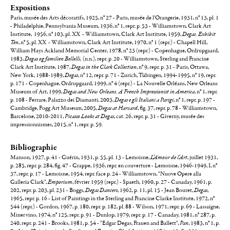
Expositions
Paris, musée des Arts décoratifs, 1925, n° 27 - Paris, musée de l'Orangerie, 1931, n° 13, pl. 1
- Philadelphie, Pennsylvania Museum, 1936, n° 1, repr. p. 53 - Williamstown, Clark Art
Institute, 1956, n° 103, pl. XX - Williamstown, Clark Art Institute, 1959,
Degas. Exhibit
Ten
, n° 5, pl. XX - Williamstown, Clark Art Institute, 1970, n° 1 (repr.) - Chapell Hill,
William Hays Ackland Memorial Center, 1978, n° 23 (repr.) - Copenhague, Ordrupgaard,
1983,
Degas og familien Bellelli,
(n.n.), repr. p. 20 - Williamstown, Sterling and Francine
Clark Art Institute, 1987,
Degas in the Clark Collection
, n° 9, repr. p. 31 - Paris, Ottawa,
New York, 1988-1989,
Degas
, n° 12, repr. p. 71 - Zurich, Tübingen, 1994-1995, n° 19, repr.
p. 171 - Copenhague, Ordrupgaard, 1999, n° 4 (repr.) - La Nouvelle Orléans, New Orleans
Museum of Art, 1999,
Degas and New Orleans. A French Impressionist in America
, n° 1, repr.
p. 108 - Ferrare, Palazzo dei Diamanti, 2003,
Degas e gli Italiani a Parigi
, n° 1, repr. p. 197 -
Cambridge, Fogg Art Museum, 2005,
Degas at Harvard
, fig. 37, repr. p. 78 - Williamstown,
Barcelone, 2010-2011,
Picasso Looks at Degas
, cat. 26, repr. p. 31 - Giverny, musée des
impressionnismes, 2015, n° 1, repr. p. 59.
Bibliographie
Manson, 1927, p. 41 - Guérin, 1931, p. 55, pl. 13 - Lemoisne,
L‘Amour de l'Art
, juillet 1931,
p. 285, repr. p. 284, fig. 47 - Grappe, 1936, repr. en couverture - Lemoisne, 1946-1949, I, n°
37, repr. p. 17 - Lemoisne, 1954, repr. face p. 24 - Williamstown, "Nuove Opere alla
Galleria Clark",
Emporium
, février 1959 (repr.) - Spaeth, 1960, p. 27 - Canaday, 1961, p.
202, repr. p. 203, pl. 231 - Boggs,
Degas Dancers
, 1962, p. 11, pl. 15 - Jean Bouret,
Degas
,
1965, repr. p. 16 - List of Paintings in the Sterling and Francine Clarke Institute, 1972, n°
544 (repr.) - Gordon, 1967, p. 180, repr. p. 182, pl. 88 - Wilson, 1971, repr. p. 69 - Lassaigne,
Minervino, 1974, n° 125, repr. p. 91 - Dunlop, 1979, repr. p. 17 - Canaday, 1981, n° 287, p.
240, repr. p. 241 - Brooks, 1981, p. 54 - "Edgar Degas, Frauen and Ballett",
Pan
, 1983, n° 1, p.