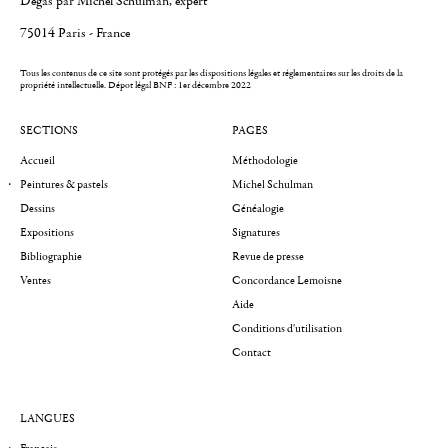
Degas par Michel Schulman, expert
75014 Paris - France
Tous les contenus de ce site sont protégés par les dispositions légales et réglementaires sur les droits de la
propriété intellectuelle.
Dépot légal BNF : 1er décembre 2022
SECTIONS
PAGES
Accueil
Méthodologie
Peintures & pastels
Michel Schulman
Dessins
Généalogie
Expositions
Signatures
Bibliographie
Revue de presse
Ventes
Concordance Lemoisne
Aide
Conditions d'utilisation
Contact
LANGUES