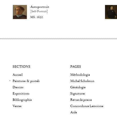
Autoportrait
[Self-Portrait]
1632
SECTIONS
PAGES
Accueil
Méthodologie
Peintures & pastels
Michel Schulman
Dessins
Généalogie
Expositions
Signatures
Bibliographie
Revue de presse
Ventes
Concordance Lemoisne
Aide