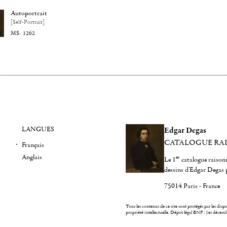
Autoportrait
[Self-Portrait]
1262
LANGUES
Edgar Degas
CATALOGUE RA
Français
Anglais
er
Le 1
catalogue raisonn
dessins d'Edgar Degas 
75014 Paris - France
Tous les contenus de ce site sont protégés par les dispos
propriété intellectuelle.
Dépot légal BNF : 1er décem