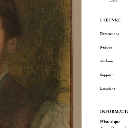
Unis
L'ŒUVRE
Dimensions
Période
Médium
Support
Lemoisne
INFORMATI
Historique