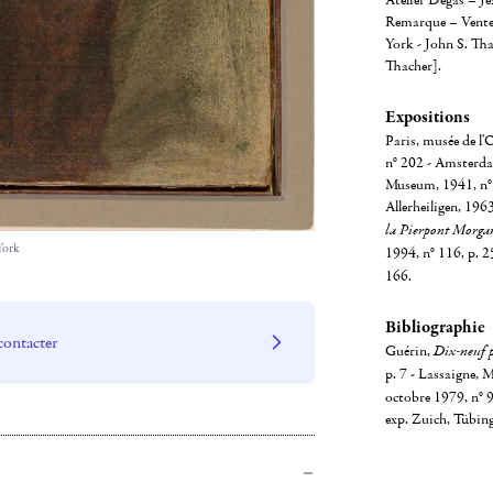
Atelier Degas – J
Remarque – Vente 
York - John S. Th
Thacher].
Expositions
Paris, musée de l'
n° 202 - Amsterda
Museum, 1941, n° 
Allerheiligen, 196
la Pierpont Morga
York
1994, n° 116, p. 
166.
Bibliographie
contacter
Guérin,
Dix-neuf p
p. 7 - Lassaigne, 
octobre 1979, n° 
exp. Zuich, Tübing