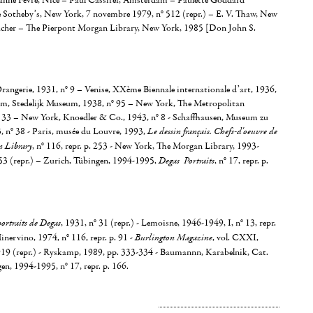
eanne Fèvre, Nice – Paul Cassirer, Amsterdam – Paulette Goddard
Sotheby’s, New York, 7 novembre 1979, n° 512 (repr.) – E. V. Thaw, New
acher – The Pierpont Morgan Library, New York, 1985 [Don John S.
Orangerie, 1931, n° 9 – Venise, XXème Biennale internationale d’art, 1936,
m, Stedelijk Museum, 1938, n° 95 – New York, The Metropolitan
33 – New York, Knoedler & Co., 1943, n° 8 - Schaffhausen, Museum zu
3, n° 38 - Paris, musée du Louvre, 1993,
Le dessin français. Chefs-d'oeuvre de
n Library
, n° 116, repr. p. 253 - New York, The Morgan Library, 1993-
253 (repr.) – Zurich, Tübingen, 1994-1995,
Degas Portraits
, n° 17, repr. p.
ortraits de Degas
, 1931, n° 31 (repr.) - Lemoisne, 1946-1949, I, n° 13, repr.
Minervino, 1974, n° 116, repr. p. 91 -
Burlington Magazine
, vol. CXXI,
919 (repr.) - Ryskamp, 1989, pp. 333-334 - Baumannn, Karabelnik, Cat.
en, 1994-1995, n° 17, repr. p. 166.