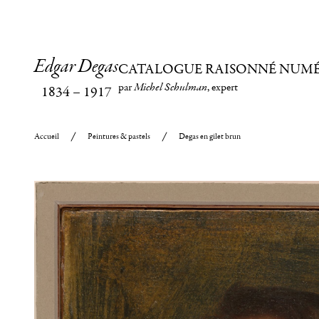
Edgar Degas
CATALOGUE RAISONNÉ NUM
par
Michel Schulman
, expert
1834
–
1917
Accueil
Peintures & pastels
Degas en gilet brun