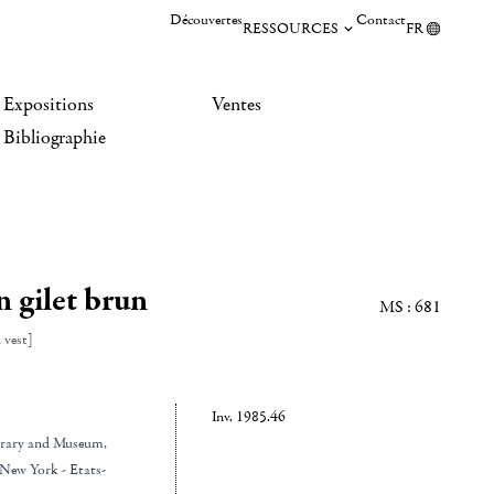
Découvertes
Contact
RESSOURCES
FR
Expositions
Ventes
Bibliographie
 gilet brun
MS : 681
 vest]
Inv. 1985.46
rary and Museum
,
New York - Etats-