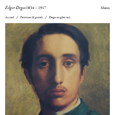
Edgar Degas
1834
–
1917
Menu
Accueil
Peintures & pastels
Degas en gilet vert