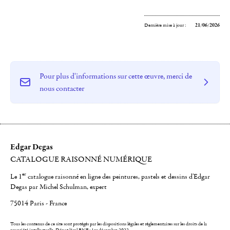
Dernière mise à jour :
21/06/2026
Pour plus d'informations sur cette œuvre, merci de
nous contacter
Edgar Degas
CATALOGUE RAISONNÉ NUMÉRIQUE
er
Le 1
catalogue raisonné en ligne des peintures, pastels et dessins d'Edgar
Degas par Michel Schulman, expert
75014 Paris - France
Tous les contenus de ce site sont protégés par les dispositions légales et réglementaires sur les droits de la
propriété intellectuelle.
Dépot légal BNF : 1er décembre 2022