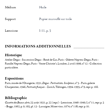
Médium
Huile
Support
Papier marouflé sur toile
Lemoisne
I-11, p. 5
INFORMATIONS ADDITIONNELLES
Historique
Atelier Degas - Succession Degas - René de Gas, Paris - Odette Nepveu-Degas, Paris -
Famille Nepveu-Degas, Paris - Vente Christie’s, Londres, 2 avril 1990, n° 12 - Collection
particulière.
Expositions
Paris, musée de l'Orangerie, 1931,
Degas : Portraitiste, Sculpteu
r, n° 5 - Paris, galerie
Charpentier, 1946,
Portraits français
- Zurich, Tübingen, 1994-1995, n° 9, repr. p. 166.
Bibliographie
Gazette des Beaux-Arts
, 25 août 1931, p. 22 (repr.) - Lemoisne, 1946-1949, I, n° 11, repr. p. 5
- Boggs, 1962, p. 9, 105, pl. 13 - Lassaigne, Minervino, 1974, n° 118, repr. p. 91.