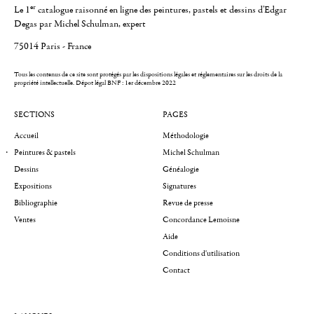
er
Le 1
catalogue raisonné en ligne des peintures, pastels et dessins d'Edgar
Degas par Michel Schulman, expert
75014 Paris - France
Tous les contenus de ce site sont protégés par les dispositions légales et réglementaires sur les droits de la
propriété intellectuelle.
Dépot légal BNF : 1er décembre 2022
SECTIONS
PAGES
Accueil
Méthodologie
Peintures & pastels
Michel Schulman
Dessins
Généalogie
Expositions
Signatures
Bibliographie
Revue de presse
Ventes
Concordance Lemoisne
Aide
Conditions d'utilisation
Contact