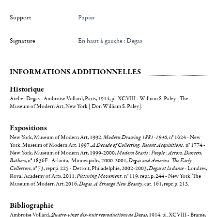
Support
Papier
Signature
en haut à gauche : Degas
INFORMATIONS ADDITIONNELLES
Historique
Atelier Degas - Ambroise Vollard, Paris, 1914, pl. XCVIII - William S. Paley - The
Museum of Modern Art, New York [ Don William S. Paley].
Expositions
New York, Museum of Modern Art, 1992,
Modern Drawing 1881-1940
, n° 1624 - New
York, Museum of Modern Art, 1997,
A Decade of Collecting. Recent Acquisitions
, n° 1774 -
New York, Museum of Modern Art, 1999-2000,
Modern Starts : People : Actors, Dancers,
Bathers
, n° 1836F - Atlanta, Minneapolis, 2000-2001,
Degas and America. The Early
Collectors
, n° 73, repr.p. 225 - Detroit, Philadelphie, 2002-2003,
Degas et la danse -
Londres,
Royal Academy of Arts, 2011,
Picturing Movement,
n° 119, repr. p. 244 - New York, The
Museum of Modern Art, 2016,
Degas. A Strange New Beauty
, cat. 161, repr. p. 213.
Bibliographie
Ambroise Vollard,
Quatre-vingt dix-huit reproductions de Degas
, 1914, pl. XCVIII -
Brame,