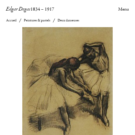
Edgar Degas
1834
–
1917
Menu
Accueil
Peintures & pastels
Deux danseuses