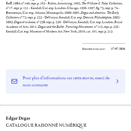
Reff, 1984, n° 149, repr. p. 163 - Rubin, Armstrong, 1992,
The William S. Paley Collection
,
n° 17, repr. p. 151 - Kendall, Cat. exp. Londres, Chicago, 1996-1997, fig. 75, repr. p. 74 -
Brenneman, Cat. exp. Atlanta, Minneapolis, 2000-2001,
Degas and America. The Early
Collectors
, n° 73, repr. p. 225 - DeVonyar, Kendall, Cat. exp. Detroit, Philadelphie, 2002-
2003,
Degas et la danse,
n° 258, repr. p. 230 - DeVonyar, Kendall
,
Cat. exp. Londres, Royal
Academy of Arts, 2011
, Degas and the Ballet. Picturing Movement,
n° 115, repr. p. 236 -
Kendall, Cat. exp. Museum of Modern Art, New York, 2016, cat. 161, repr. p. 213.
Dernière mise à jour :
17/07/2026
Pour plus d'informations sur cette œuvre, merci de
nous contacter
Edgar Degas
CATALOGUE RAISONNÉ NUMÉRIQUE