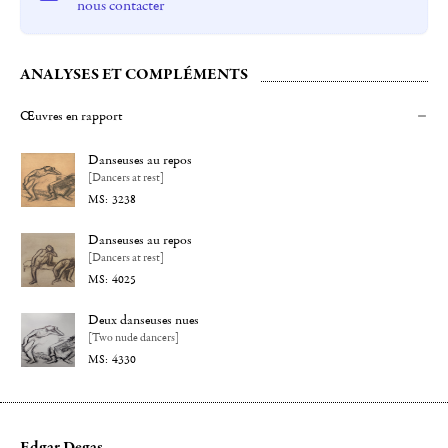
nous contacter
ANALYSES ET COMPLÉMENTS
Œuvres en rapport
Danseuses au repos
[Dancers at rest]
3238
Danseuses au repos
[Dancers at rest]
4025
Deux danseuses nues
[Two nude dancers]
4330
Edgar Degas