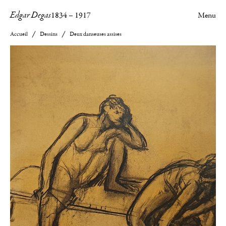
Edgar Degas
1834
–
1917
Menu
Accueil
Dessins
Deux danseuses assises