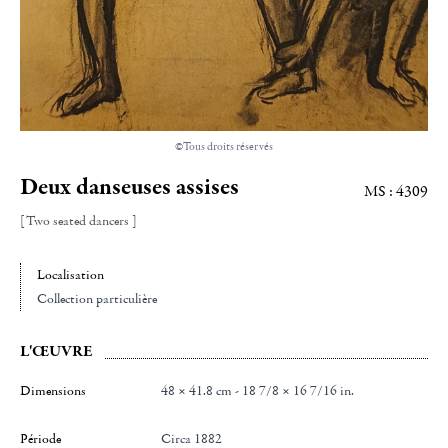
©Tous droits réservés
Deux danseuses assises
MS : 4309
[Two seated dancers ]
Localisation
Collection particulière
L'ŒUVRE
Dimensions
48 × 41.8 cm - 18 7/8 × 16 7/16 in.
Période
Circa 1882