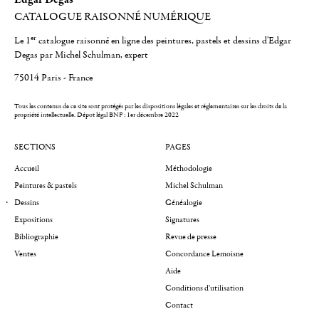
CATALOGUE RAISONNÉ NUMÉRIQUE
er
Le 1
catalogue raisonné en ligne des peintures, pastels et dessins d'Edgar
Degas par Michel Schulman, expert
75014 Paris - France
Tous les contenus de ce site sont protégés par les dispositions légales et réglementaires sur les droits de la
propriété intellectuelle.
Dépot légal BNF : 1er décembre 2022
SECTIONS
PAGES
Accueil
Méthodologie
Peintures & pastels
Michel Schulman
Dessins
Généalogie
Expositions
Signatures
Bibliographie
Revue de presse
Ventes
Concordance Lemoisne
Aide
Conditions d'utilisation
Contact