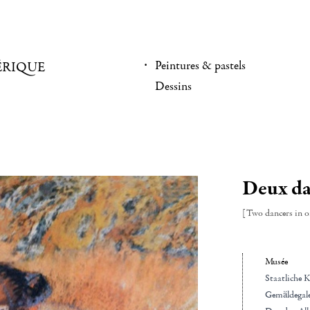
Peintures & pastels
ÉRIQUE
Dessins
Deux da
[Two dancers in o
Musée
Staatliche
Gemäldegale