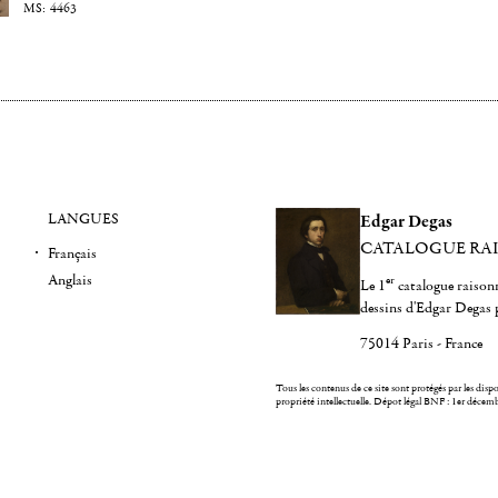
4463
LANGUES
Edgar Degas
CATALOGUE RA
Français
Anglais
er
Le 1
catalogue raisonn
dessins d'Edgar Degas 
75014 Paris - France
Tous les contenus de ce site sont protégés par les dispos
propriété intellectuelle.
Dépot légal BNF : 1er décem