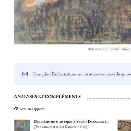
©Staatliche Kunstsammlungen,
Pour plus d'informations sur cette œuvre, merci de nous 
ANALYSES ET COMPLÉMENTS
Œuvres en rapport
Deux danseuses au repos dit aussi Danseuses en bleu
[Two dancers at rest or Dancers in blue]