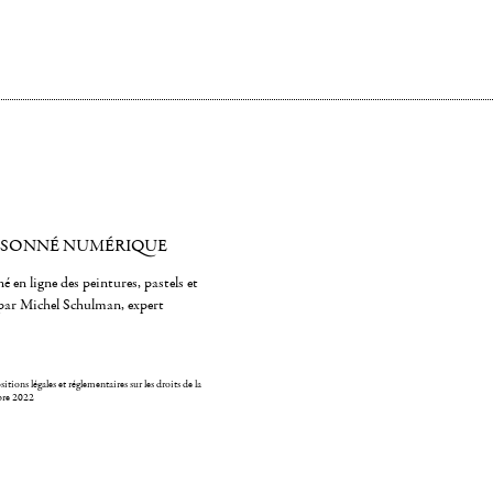
ISONNÉ NUMÉRIQUE
é en ligne des peintures, pastels et
par Michel Schulman, expert
itions légales et réglementaires sur les droits de la
bre 2022