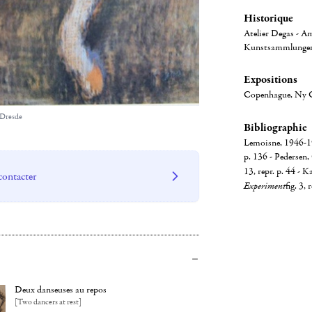
Historique
Atelier Degas - Am
Kunstsammlungen
Expositions
Copenhague, Ny C
 Dresde
Bibliographie
Lemoisne, 1946-194
p. 136 - Pedersen
13, repr. p. 44 - 
contacter
Experiment
fig. 3, 
Deux danseuses au repos
[Two dancers at rest]