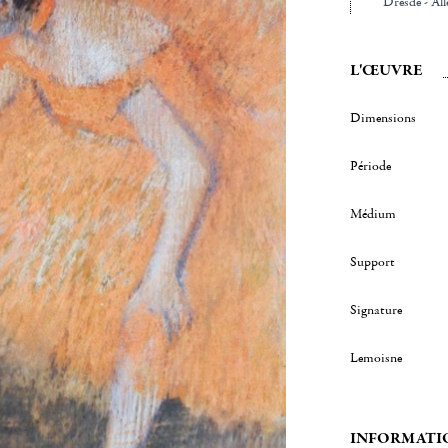
Dresde - Al
L'ŒUVRE
Dimensions
Période
Médium
Support
Signature
Lemoisne
INFORMATI