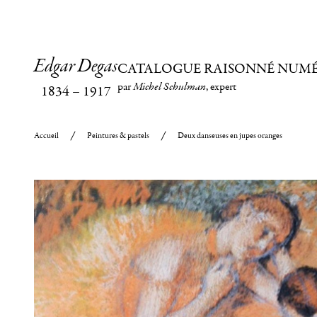
Edgar Degas
CATALOGUE RAISONNÉ NUM
par
Michel Schulman
, expert
1834
–
1917
Accueil
Peintures & pastels
Deux danseuses en jupes oranges