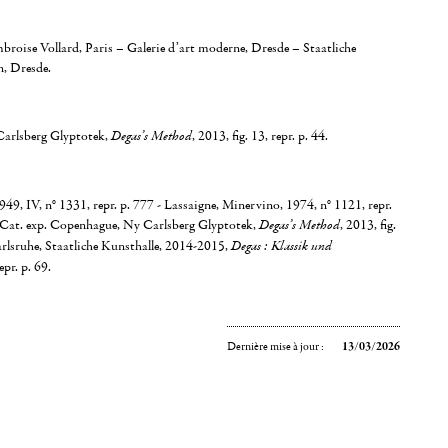
broise Vollard, Paris – Galerie d’art moderne, Dresde – Staatliche
, Dresde.
arlsberg Glyptotek,
Degas’s Method
, 2013, fig. 13, repr. p. 44.
9, IV, n° 1331, repr. p. 777 - Lassaigne, Minervino, 1974, n° 1121, repr.
, Cat. exp. Copenhague, Ny Carlsberg Glyptotek,
Degas’s Method
, 2013, fig.
Karlsruhe, Staatliche Kunsthalle, 2014-2015,
Degas : Klassik und
repr. p. 69.
Dernière mise à jour :
13/03/2026