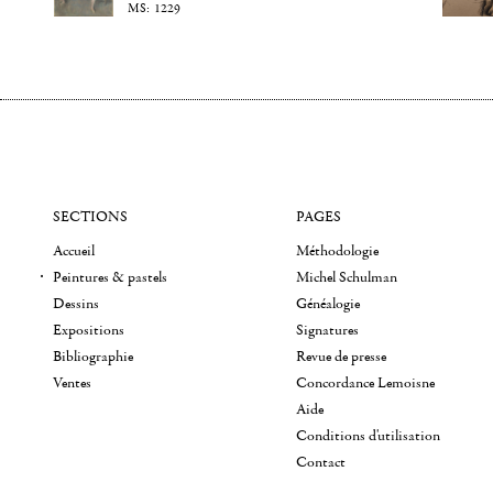
1229
SECTIONS
PAGES
Accueil
Méthodologie
Peintures & pastels
Michel Schulman
Dessins
Généalogie
Expositions
Signatures
Bibliographie
Revue de presse
Ventes
Concordance Lemoisne
Aide
Conditions d'utilisation
Contact