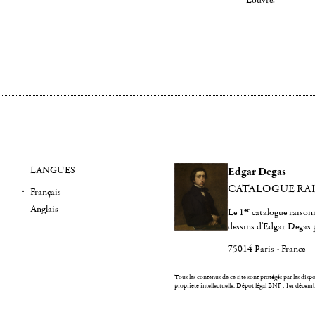
Louvre.
LANGUES
Edgar Degas
CATALOGUE RA
Français
Anglais
er
Le 1
catalogue raisonn
dessins d'Edgar Degas 
75014 Paris - France
Tous les contenus de ce site sont protégés par les dispos
propriété intellectuelle.
Dépot légal BNF : 1er décem