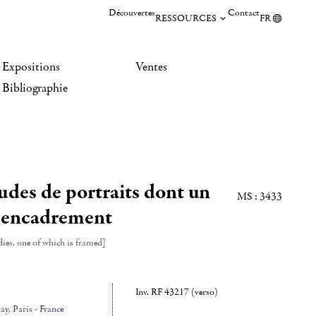
Découvertes
Contact
RESSOURCES
FR
Expositions
Ventes
Bibliographie
udes de portraits dont un
MS : 3433
 encadrement
ies, one of which is framed]
Inv. RF 43217 (verso)
ay
, Paris - France