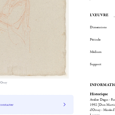
L'ŒUVRE
Dimensions
Période
Médium
Support
'Orsay
INFORMATI
Historique
Atelier Degas - Fa
contacter
1992 [Don Martinez
d'Orsay - Musée d