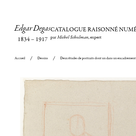
Edgar Degas
CATALOGUE RAISONNÉ NUM
par
Michel Schulman
, expert
1834
–
1917
Accueil
Dessins
Deux études de portraits dont un dans un encadrement