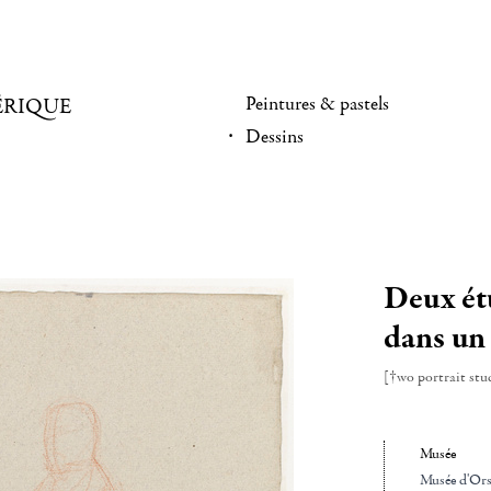
Peintures & pastels
ÉRIQUE
Dessins
Deux ét
dans un
[†wo portrait stud
Musée
Musée d'Ors