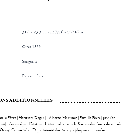
31.6 × 23.9 cm - 12 7/16 × 9 7/16 in.
Circa 1856
Sanguine
Papier crème
ONS ADDITIONNELLES
mille Fèvre [Héritiers Degas] - Alberto Martinez [Famille Fèvre] jusqu'en
] - Accepté par l'Etat par l'intermédiaire de la Société des Amis du musée
'Orsay. Conservé au Département des Arts graphiques du musée du