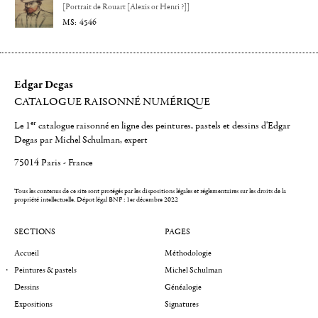
[Portrait de Rouart [Alexis or Henri ?]]
4546
Edgar Degas
CATALOGUE RAISONNÉ NUMÉRIQUE
er
Le 1
catalogue raisonné en ligne des peintures, pastels et dessins d'Edgar
Degas par Michel Schulman, expert
75014 Paris - France
Tous les contenus de ce site sont protégés par les dispositions légales et réglementaires sur les droits de la
propriété intellectuelle.
Dépot légal BNF : 1er décembre 2022
SECTIONS
PAGES
Accueil
Méthodologie
Peintures & pastels
Michel Schulman
Dessins
Généalogie
Expositions
Signatures