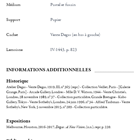
Médium
Pastel et fusain
Support
papier
Cachet
Vente Degas (en bas à gauche)
Lemoisne
IV-1443, p. 823
INFORMATIONS ADDITIONNELLES
Historique
Atelier Degas - Vente Degas, 1919, III, n° 365 (repr.) - Collection Veillet, Paris - [Galerie
Grange, Paris] - Arcade Gallery, Londres - Mlle D. V. Watson, 1944 - Vente Christie's,
Londres, 28 novembre 1989, n° 37 - Collection particulière, Grande Bretagne - Kubo
Gallery, Tokyo - Vente Sotheby's, Londres, 24 juin 1996, n° 34 - Alfred Taubman - Vente
Sotheby's, New York, 5 novembre 2015, n° 209 - Collection particulière.
Expositions
Melbourne, Houston, 2016-2017,
Degas : A New Vision
, (n.n.), repr. p. 220.