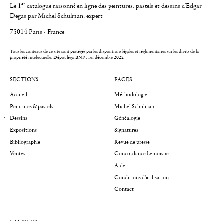
er
Le 1
catalogue raisonné en ligne des peintures, pastels et dessins d'Edgar
Degas par Michel Schulman, expert
75014 Paris - France
Tous les contenus de ce site sont protégés par les dispositions légales et réglementaires sur les droits de la
propriété intellectuelle.
Dépot légal BNF : 1er décembre 2022
SECTIONS
PAGES
Accueil
Méthodologie
Peintures & pastels
Michel Schulman
Dessins
Généalogie
Expositions
Signatures
Bibliographie
Revue de presse
Ventes
Concordance Lemoisne
Aide
Conditions d'utilisation
Contact