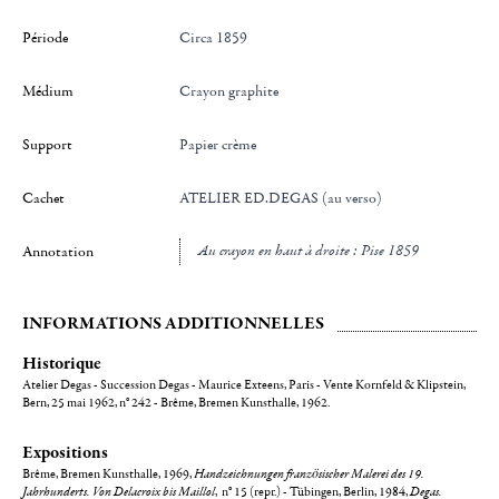
Période
Circa 1859
Médium
Crayon graphite
Support
Papier crème
Cachet
ATELIER ED.DEGAS (au verso)
au crayon en haut à droite : Pise 1859
Annotation
INFORMATIONS ADDITIONNELLES
Historique
Atelier Degas - Succession Degas - Maurice Exteens, Paris - Vente Kornfeld & Klipstein,
Bern, 25 mai 1962, n° 242 - Brême, Bremen Kunsthalle, 1962.
Expositions
Brême, Bremen Kunsthalle, 1969,
Handzeichnungen französischer Malerei des 19.
Jahrhunderts. Von Delacroix bis Maillol
, n° 15 (repr.) - Tübingen, Berlin, 1984,
Degas.