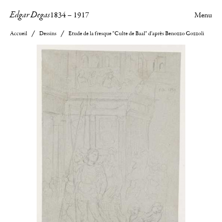
Edgar Degas
1834
–
1917
Menu
Accueil
Dessins
Etude de la fresque "Culte de Baal" d'après Benozzo Gozzoli