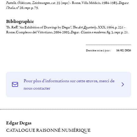
Pastelle, Ölskizzen, Zeichnungen
, cat. 35 (repr.) - Rome, Villa Médicis, 1984-1985,
Degas e
l'Italia
, n° 20, repr. p. 79.
Bibliographie
Th. Reff, "An Exhibition of Drawings by Degas",
The Art Quarterly
, XXX, 1964, p. 251 -
Rome, Complesso del Vittotiano, 2004-2005,
Degas : Classico e moderno
, fig. 5, repr. p. 21.
Dernière mise à jour :
16/02/2026
Pour plus d'informations sur cette œuvre, merci de
nous contacter
Edgar Degas
CATALOGUE RAISONNÉ NUMÉRIQUE