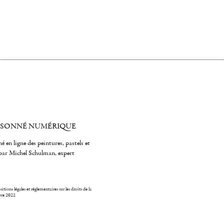
ISONNÉ NUMÉRIQUE
é en ligne des peintures, pastels et
par Michel Schulman, expert
itions légales et réglementaires sur les droits de la
bre 2022