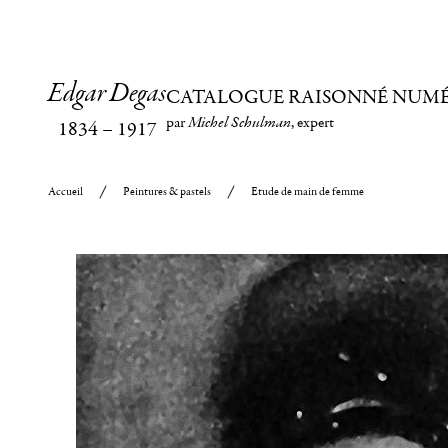
Edgar Degas
CATALOGUE RAISONNÉ NUM
par
Michel Schulman
, expert
1834
–
1917
Accueil
Peintures & pastels
Etude de main de femme