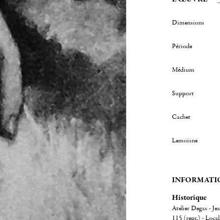
Dimensions
Période
Médium
Support
Cachet
Lemoisne
INFORMATI
Historique
Atelier Degas - Je
115 (repr.) - Loca