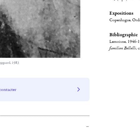
Expositions
Copenhague, Ord
Bibliographie
Lemoisne, 1946-19
familien Bellelli
, 
upgaard, 1983
contacter