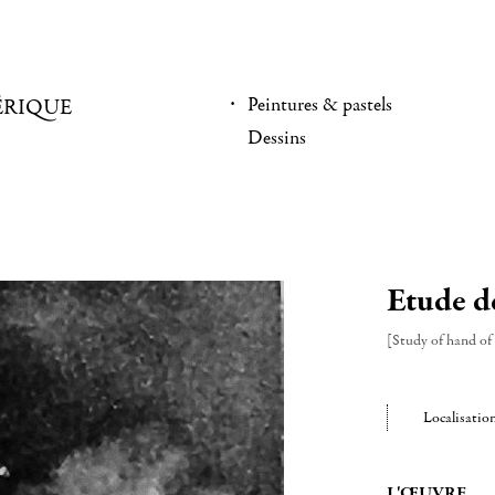
Peintures & pastels
ÉRIQUE
Dessins
Etude d
[Study of hand o
Localisatio
L'ŒUVRE