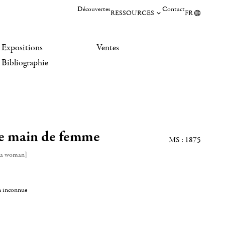
Découvertes
Contact
RESSOURCES
FR
Expositions
Ventes
Bibliographie
e main de femme
MS : 1875
f a woman]
n inconnue