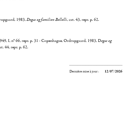
rupgaard, 1983,
Degas og familien Bellelli
, cat. 43, repr. p. 62.
49, I, n° 66, repr. p. 31 - Copenhague, Ordrupgaard, 1983, D
egas og
cat. 44, repr. p. 62.
Dernière mise à jour :
12/07/2026