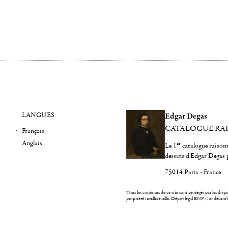
LANGUES
Edgar Degas
CATALOGUE RA
Français
Anglais
er
Le 1
catalogue raisonn
dessins d'Edgar Degas 
75014 Paris - France
Tous les contenus de ce site sont protégés par les dispos
propriété intellectuelle.
Dépot légal BNF : 1er décem