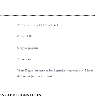
25.7 × 17.1 cm - 10 1/8 × 6 3/4 in.
Circa 1858
Crayon graphite
Papier vert
Vente Degas (au recto en bas à gauche (non visible)) ; Musée
du Louvre (en bas à droite)
ONS ADDITIONNELLES