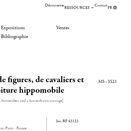
Découvertes
Contact
RESSOURCES
FR
Expositions
Ventes
Bibliographie
e figures, de cavaliers et
MS : 3521
oiture hippomobile
s, horseriders and a horse-drawn carriage]
Inv. RF 43133
ay
, Paris - France