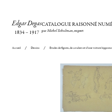
Edgar Degas
CATALOGUE RAISONNÉ NUM
par
Michel Schulman
, expert
1834
–
1917
Accueil
Dessins
Etudes de figures, de cavaliers et d'une voiture hippomo