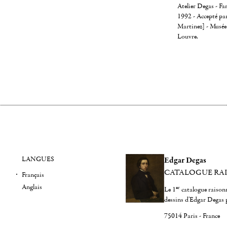
Atelier Degas - Fa
1992 - Accepté par
Martinez] - Musée
Louvre.
LANGUES
Edgar Degas
CATALOGUE RA
Français
Anglais
er
Le 1
catalogue raisonn
dessins d'Edgar Degas 
75014 Paris - France