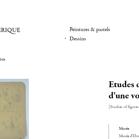
Peintures & pastels
ÉRIQUE
Dessins
bile
Etudes d
d'une v
[Studies of figure
Musée
Musée d'Ors