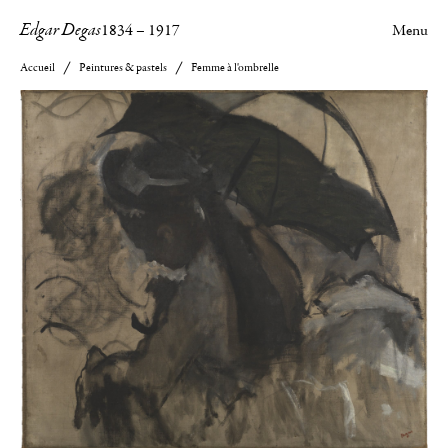
Edgar Degas
1834
–
1917
Menu
Accueil
Peintures & pastels
Femme à l'ombrelle