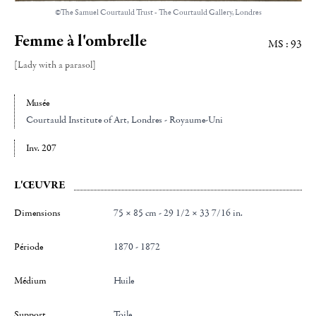
©The Samuel Courtauld Trust - The Courtauld Gallery, Londres
Femme à l'ombrelle
MS : 93
[Lady with a parasol]
Musée
Courtauld Institute of Art
, Londres - Royaume-Uni
Inv. 207
L'ŒUVRE
Dimensions
75 × 85 cm - 29 1/2 × 33 7/16 in.
Période
1870 - 1872
Médium
Huile
Support
Toile