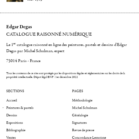
Edgar Degas
CATALOGUE RAISONNÉ NUMÉRIQUE
er
Le 1
catalogue raisonné en ligne des peintures, pastels et dessins d'Edgar
Degas par Michel Schulman, expert
75014 Paris - France
Tous les contenus de ce site sont protégés par les dispositions légales et réglementaires sur les droits de la
propriété intellectuelle.
Dépot légal BNF : 1er décembre 2022
SECTIONS
PAGES
Accueil
Méthodologie
Peintures & pastels
Michel Schulman
Dessins
Généalogie
Expositions
Signatures
Bibliographie
Revue de presse
Ventes
Concordance Lemoisne