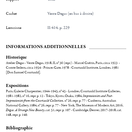
Cachet
Vente Degas (en bas à droite)
Lemoisne
II-414, p. 229
INFORMATIONS ADDITIONNELLES
Historique
Atelier Degas - Vente Degas, 1918, II, n° 36 (repr.) - Marcel Guérin, Paris, circa 1923 -
Comte Seilern, circa 1954 - Princes Gate, 1978 - Courtauld Institute, Londres, 1981
[Don Samuel Courtauld].
Expositions
Paris, Galerie Charpentier, 1944-1945, n° 45 - Londres, Courtauld Institute Galleries,
1981-1982, n° 16, repr. p. 12 - Tokyo, Kyoto, Osaka, 1984,
Impressionists and Post-
Impressionists from the Courtauld Collection,
n° 26, repr. p. 77 - Canberra, Australian
National Gallery, 1984, n° 26, repr. p. 77 - New York, The Museum of Modern Art, 2016,
Degas. A Strange New Beauty
, cat. 51, repr. p. 107
-
Cambridge, Denver, 2017-2018, cat.
148, repr. p. 140.
Bibliographie