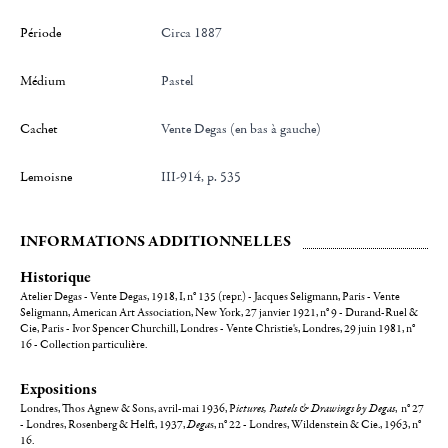
Période
Circa 1887
Médium
Pastel
Cachet
Vente Degas (en bas à gauche)
Lemoisne
III-914, p. 535
INFORMATIONS ADDITIONNELLES
Historique
Atelier Degas - Vente Degas, 1918, I, n° 135 (repr.) - Jacques Seligmann, Paris - Vente
Seligmann, American Art Association, New York, 27 janvier 1921, n° 9 - Durand-Ruel &
Cie, Paris - Ivor Spencer Churchill, Londres - Vente Christie's, Londres, 29 juin 1981, n°
16 - Collection particulière.
Expositions
Londres, Thos Agnew & Sons, avril-mai 1936, P
ictures, Pastels & Drawings by Degas
, n° 27
- Londres, Rosenberg & Helft, 1937,
Dega
s, n° 22 - Londres, Wildenstein & Cie., 1963, n°
16.