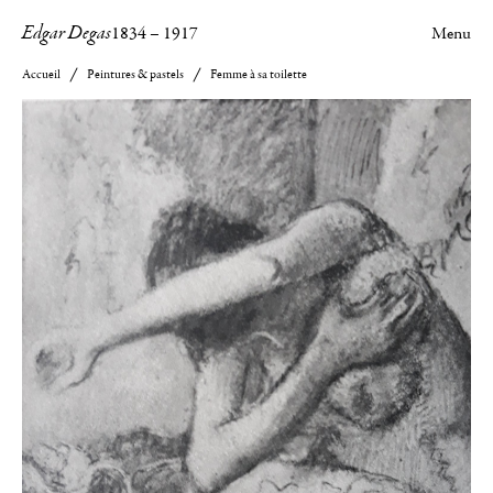
Edgar Degas
1834
–
1917
Menu
Accueil
Peintures & pastels
Femme à sa toilette