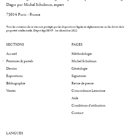
Degas par Michel Schulman, expert
75014 Paris - France
Tous les contenus de ce site sont protégés par les dispositions légales et réglementaires sur les droits de la
propriété intellectuelle.
Dépot légal BNF : 1er décembre 2022
SECTIONS
PAGES
Accueil
Méthodologie
Peintures & pastels
Michel Schulman
Dessins
Généalogie
Expositions
Signatures
Bibliographie
Revue de presse
Ventes
Concordance Lemoisne
Aide
Conditions d'utilisation
Contact
LANGUES