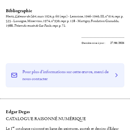
Bibliographie
Hertz,
L'Amour de l'Art
, mars 1924, p. 69 (repr.) - Lemoisne, 1946-1949, III, n° 914, repr. p.
535 - Lassaigne, Minervino, 1974, n° 930, repr. p. 128 - Martigny, Fondation Gianadda,
1988,
Trésors du musée de Sao Paulo
, repr. p. 72.
Dernière mise à jour :
27/06/2026
Pour plus d'informations sur cette œuvre, merci de
nous contacter
Edgar Degas
CATALOGUE RAISONNÉ NUMÉRIQUE
er
Le 1
catalogue raisonné en ligne des peintures, pastels et dessins d'Edgar