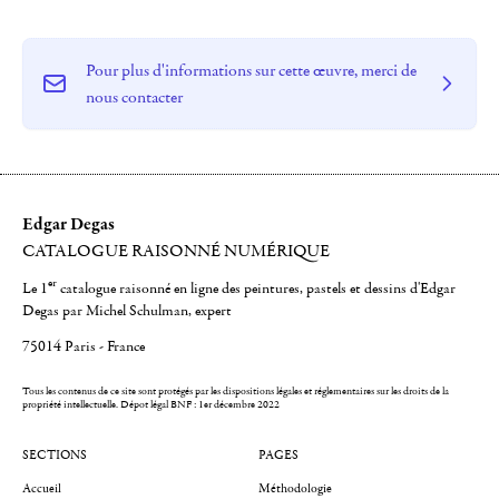
Pour plus d'informations sur cette œuvre, merci de
nous contacter
Edgar Degas
CATALOGUE RAISONNÉ NUMÉRIQUE
er
Le 1
catalogue raisonné en ligne des peintures, pastels et dessins d'Edgar
Degas par Michel Schulman, expert
75014 Paris - France
Tous les contenus de ce site sont protégés par les dispositions légales et réglementaires sur les droits de la
propriété intellectuelle.
Dépot légal BNF : 1er décembre 2022
SECTIONS
PAGES
Accueil
Méthodologie