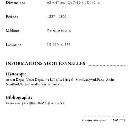
Dimensions
62 × 47 cm - 24 7/16 × 18 1/2 in.
Période
1887 - 1890
Médium
Pastel et fusain
Lemoisne
III-919, p. 535
INFORMATIONS ADDITIONNELLES
Historique
Atelier Degas - Vente Degas, 1918, II, n° 306 (repr.) - Mme Langweil, Paris - André
Noufflard, Paris - Localisation inconnue.
Bibliographie
Lemoisne, 1946-1949, III, n° 919, repr. p. 535
Dernière mise à jour :
12/07/2026