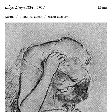
Edgar Degas
1834
–
1917
Menu
Accueil
Peintures & pastels
Femme à sa toilette