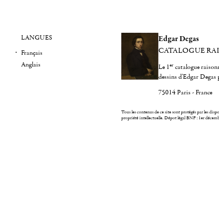
LANGUES
Edgar Degas
CATALOGUE RA
Français
Anglais
er
Le 1
catalogue raisonn
dessins d'Edgar Degas 
75014 Paris - France
Tous les contenus de ce site sont protégés par les dispos
propriété intellectuelle.
Dépot légal BNF : 1er décem