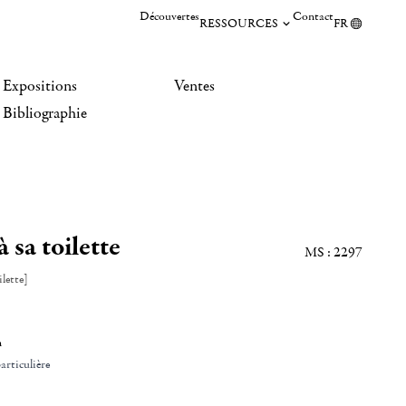
Découvertes
Contact
RESSOURCES
FR
Expositions
Ventes
Bibliographie
sa toilette
MS : 2297
lette]
n
articulière