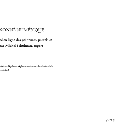
ISONNÉ NUMÉRIQUE
é en ligne des peintures, pastels et
par Michel Schulman, expert
itions légales et réglementaires sur les droits de la
bre 2022