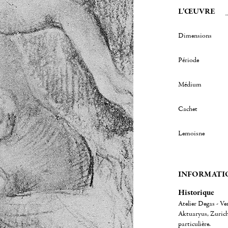
L'ŒUVRE
Dimensions
Période
Médium
Cachet
Lemoisne
INFORMATI
Historique
Atelier Degas - Ve
Aktuaryus, Zurich,
particulière.