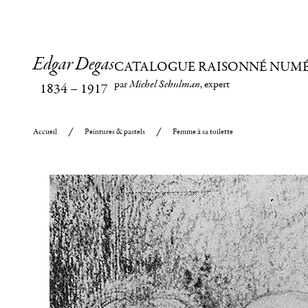
Edgar Degas
CATALOGUE RAISONNÉ NUM
par
Michel Schulman
, expert
1834
–
1917
Accueil
Peintures & pastels
Femme à sa toilette