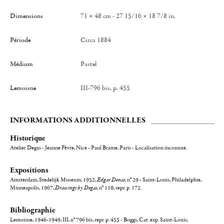
Dimensions
71 × 48 cm - 27 15/16 × 18 7/8 in.
Période
Circa 1884
Médium
Pastel
Lemoisne
III-796 bis, p. 455
INFORMATIONS ADDITIONNELLES
Historique
Atelier Degas - Jeanne Fèvre, Nice - Paul Brame, Paris - Localisation inconnue.
Expositions
Amsterdam, Stedelijk Museum, 1952,
Edgar Denas
, n° 29 - Saint-Louis, Philadelphie,
Minneapolis, 1967,
Drawings by Degas
, n° 110, repr. p. 172.
Bibliographie
Lemoisne, 1946-1949, III, n° 796 bis, repr. p. 455 - Boggs, Cat. exp. Saint-Louis,