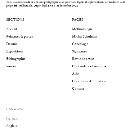
Tous les contenus de ce site sont protégés par les dispositions légales et réglementaires sur les droits de la
propriété intellectuelle.
Dépot légal BNF : 1er décembre 2022
SECTIONS
PAGES
Accueil
Méthodologie
Peintures & pastels
Michel Schulman
Dessins
Généalogie
Expositions
Signatures
Bibliographie
Revue de presse
Ventes
Concordance Lemoisne
Aide
Conditions d'utilisation
Contact
LANGUES
Français
Anglais