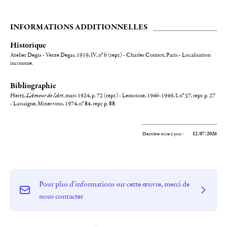
INFORMATIONS ADDITIONNELLES
Historique
Atelier Degas - Vente Degas, 1919, IV, n° 6 (repr.) - Charles Comiot, Paris - Localisation
inconnue.
Bibliographie
Hertz,
L'Amour de l'Art
, mars 1924, p. 72 (repr.) - Lemoisne, 1946-1949, I, n° 57, repr. p. 27
- Lassaigne, Minervino, 1974, n° 84, repr. p. 88.
Dernière mise à jour :
12/07/2026
Pour plus d'informations sur cette œuvre, merci de
nous contacter