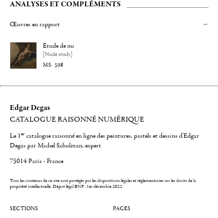
ANALYSES ET COMPLÉMENTS
Œuvres en rapport
Etude de nu
[Nude study]
598
Edgar Degas
CATALOGUE RAISONNÉ NUMÉRIQUE
er
Le 1
catalogue raisonné en ligne des peintures, pastels et dessins d'Edgar
Degas par Michel Schulman, expert
75014 Paris - France
Tous les contenus de ce site sont protégés par les dispositions légales et réglementaires sur les droits de la
propriété intellectuelle.
Dépot légal BNF : 1er décembre 2022
SECTIONS
PAGES