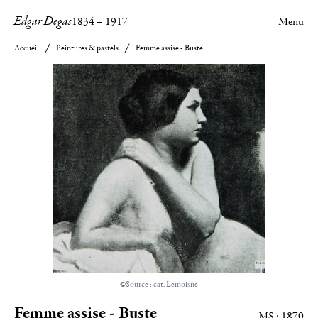
Edgar Degas
1834
–
1917
Menu
Accueil
Peintures & pastels
Femme assise - Buste
©Source : cat. Lemoisne
Femme assise - Buste
MS : 1870