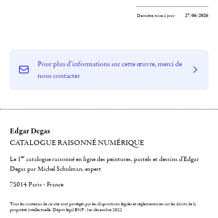
Dernière mise à jour :
27/06/2026
Pour plus d'informations sur cette œuvre, merci de
nous contacter
Edgar Degas
CATALOGUE RAISONNÉ NUMÉRIQUE
er
Le 1
catalogue raisonné en ligne des peintures, pastels et dessins d'Edgar
Degas par Michel Schulman, expert
75014 Paris - France
Tous les contenus de ce site sont protégés par les dispositions légales et réglementaires sur les droits de la
propriété intellectuelle.
Dépot légal BNF : 1er décembre 2022