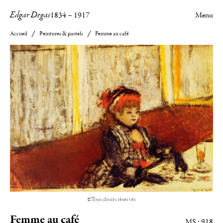
Edgar Degas
1834
–
1917
Menu
Accueil
Peintures & pastels
Femme au café
©Tous droits réservés
Femme au café
MS : 918