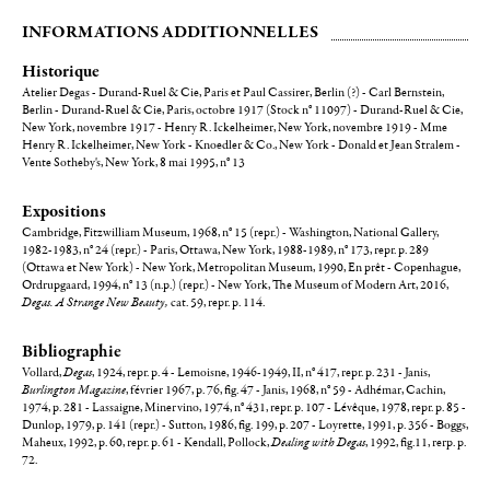
INFORMATIONS ADDITIONNELLES
Historique
Atelier Degas - Durand-Ruel & Cie, Paris et Paul Cassirer, Berlin (?) - Carl Bernstein,
Berlin - Durand-Ruel & Cie, Paris, octobre 1917 (Stock n° 11097) - Durand-Ruel & Cie,
New York, novembre 1917 - Henry R. Ickelheimer, New York, novembre 1919 - Mme
Henry R. Ickelheimer, New York - Knoedler & Co., New York - Donald et Jean Stralem -
Vente Sotheby's, New York, 8 mai 1995, n° 13
Expositions
Cambridge, Fitzwilliam Museum, 1968, n° 15 (repr.) - Washington, National Gallery,
1982-1983, n° 24 (repr.) - Paris, Ottawa, New York, 1988-1989, n° 173, repr. p. 289
(Ottawa et New York) - New York, Metropolitan Museum, 1990, En prêt - Copenhague,
Ordrupgaard, 1994, n° 13 (n.p.) (repr.) - New York, The Museum of Modern Art, 2016,
Degas. A Strange New Beauty,
cat. 59, repr. p. 114.
Bibliographie
Vollard,
Degas
, 1924, repr. p. 4 - Lemoisne, 1946-1949, II, n° 417, repr. p. 231 - Janis,
Burlington Magazine
, février 1967, p. 76, fig. 47 - Janis, 1968, n° 59 - Adhémar, Cachin,
1974, p. 281 - Lassaigne, Minervino, 1974, n° 431, repr. p. 107 - Lévêque, 1978, repr. p. 85 -
Dunlop, 1979, p. 141 (repr.) - Sutton, 1986, fig. 199, p. 207 - Loyrette, 1991, p. 356 - Boggs,
Maheux, 1992, p. 60, repr. p. 61 - Kendall, Pollock,
Dealing with Degas
, 1992, fig.11, rerp. p.
72.