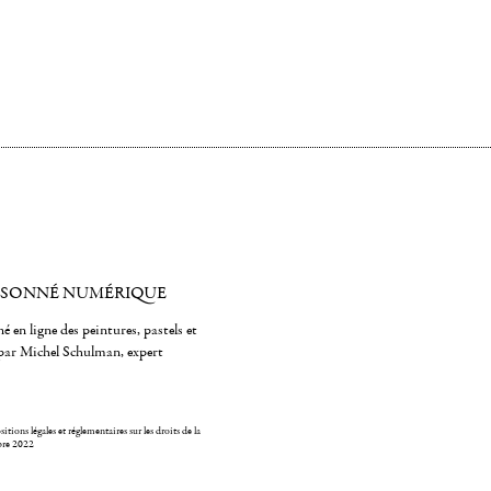
ISONNÉ NUMÉRIQUE
é en ligne des peintures, pastels et
par Michel Schulman, expert
itions légales et réglementaires sur les droits de la
bre 2022