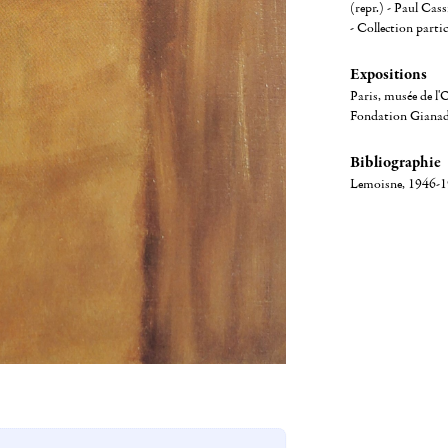
(repr.) - Paul Cas
- Collection partic
Expositions
Paris, musée de l'
Fondation Gianadd
Bibliographie
Lemoisne, 1946-194