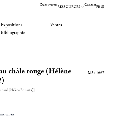
Découvertes
Contact
RESSOURCES
FR
Expositions
Ventes
Bibliographie
u châle rouge (Hélène
MS : 1667
?)
shawl (Hélène Rouart?)]
n
articulière