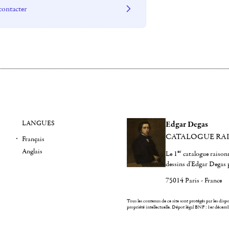
contacter
LANGUES
Edgar Degas
CATALOGUE RA
Français
Anglais
er
Le 1
catalogue raisonn
dessins d'Edgar Degas 
75014 Paris - France
Tous les contenus de ce site sont protégés par les dispos
propriété intellectuelle.
Dépot légal BNF : 1er décem