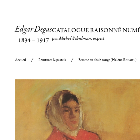
Edgar Degas
CATALOGUE RAISONNÉ NUM
par
Michel Schulman
, expert
1834
–
1917
Accueil
Peintures & pastels
Femme au châle rouge (Hélène Rouart ?)