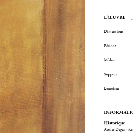
L'ŒUVRE
Dimensions
Période
Médium
Support
Lemoisne
INFORMATI
Historique
Atelier Degas - R