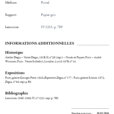
Médium
Pastel
Support
Papier gris
Lemoisne
IV-1351, p. 789
INFORMATIONS ADDITIONNELLES
Historique
Atelier Degas – Vente Degas, 1918, II, n° 50 (repr.) – Nunès et Fiquet, Paris – André
Wormser, Paris - Vente Sotheby's, Londres, 5 avril 1978, n° 14.
Expositions
Paris, galerie Georges Petit, 1924,
Exposition Degas
, n° 177 - Paris, galerie Schmit, 1975,
Degas,
n° 44, repr. p. 89.
Bibliographie
Lemoisne, 1946-1949, IV, n° 1351, repr. p. 789
Dernière mise à jour :
30/03/2026