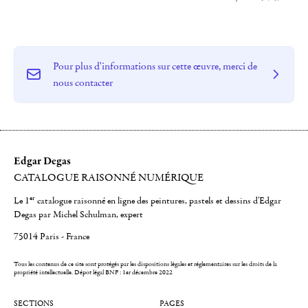
Pour plus d'informations sur cette œuvre, merci de
nous contacter
Edgar Degas
CATALOGUE RAISONNÉ NUMÉRIQUE
er
Le 1
catalogue raisonné en ligne des peintures, pastels et dessins d'Edgar
Degas par Michel Schulman, expert
75014 Paris - France
Tous les contenus de ce site sont protégés par les dispositions légales et réglementaires sur les droits de la
propriété intellectuelle.
Dépot légal BNF : 1er décembre 2022
SECTIONS
PAGES