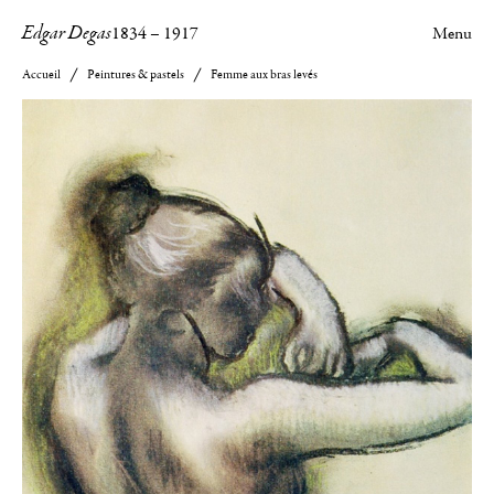
Edgar Degas
1834
–
1917
Menu
Accueil
Peintures & pastels
Femme aux bras levés