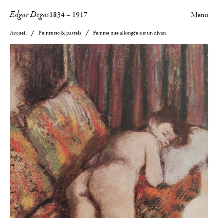
Edgar Degas
1834
–
1917
Menu
Accueil
Peintures & pastels
Femme nue allongée sur un divan