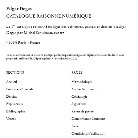
Edgar Degas
CATALOGUE RAISONNÉ NUMÉRIQUE
er
Le 1
catalogue raisonné en ligne des peintures, pastels et dessins d'Edgar
Degas par Michel Schulman, expert
75014 Paris - France
Tous les contenus de ce site sont protégés par les dispositions légales et réglementaires sur les droits de la
propriété intellectuelle.
Dépot légal BNF : 1er décembre 2022
SECTIONS
PAGES
Accueil
Méthodologie
Peintures & pastels
Michel Schulman
Dessins
Généalogie
Expositions
Signatures
Bibliographie
Revue de presse
Ventes
Concordance Lemoisne
Aide
Conditions d'utilisation