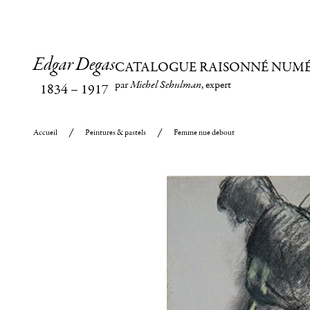
Edgar Degas
CATALOGUE RAISONNÉ NUM
par
Michel Schulman
, expert
1834
–
1917
Accueil
Peintures & pastels
Femme nue debout