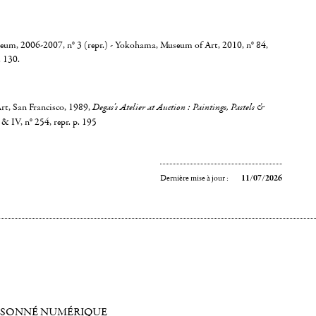
um, 2006-2007, n° 3 (repr.) - Yokohama, Museum of Art, 2010, n° 84,
. 130.
rt, San Francisco, 1989,
Degas's
Atelier at Auction : Paintings, Pastels &
I & IV, n° 254, repr. p. 195
Dernière mise à jour :
11/07/2026
ISONNÉ NUMÉRIQUE