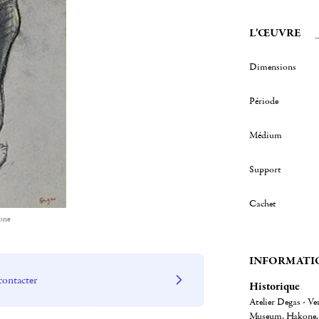
L'ŒUVRE
Dimensions
Période
Médium
Support
Cachet
one
INFORMATI
contacter
Historique
Atelier Degas - Ven
Museum, Hakone.