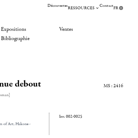
Découvertes
Contact
RESSOURCES
FR
Expositions
Ventes
Bibliographie
nue debout
MS : 2416
woman]
Inv. 002-0025
m of Art
, Hakone -