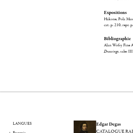
Expositions
Hakone, Pola Muse
cat. p. 210, repr. p
Bibliographie
Alan Wofsy Fine A
Drawings
, sales II
LANGUES
Edgar Degas
CATALOGUE RA
Français