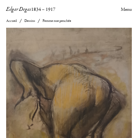
Edgar Degas
1834
–
1917
Menu
Accueil
Dessins
Femme nue penchée