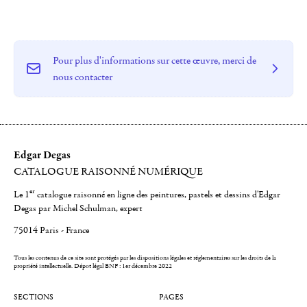
Pour plus d'informations sur cette œuvre, merci de
nous contacter
Edgar Degas
CATALOGUE RAISONNÉ NUMÉRIQUE
er
Le 1
catalogue raisonné en ligne des peintures, pastels et dessins d'Edgar
Degas par Michel Schulman, expert
75014 Paris - France
Tous les contenus de ce site sont protégés par les dispositions légales et réglementaires sur les droits de la
propriété intellectuelle.
Dépot légal BNF : 1er décembre 2022
SECTIONS
PAGES