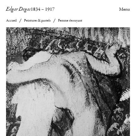
Edgar Degas
1834
–
1917
Menu
Accueil
Peintures & pastels
Femme s'essuyant