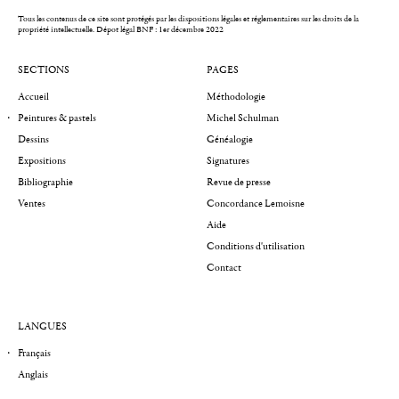
Tous les contenus de ce site sont protégés par les dispositions légales et réglementaires sur les droits de la
propriété intellectuelle.
Dépot légal BNF : 1er décembre 2022
SECTIONS
PAGES
Accueil
Méthodologie
Peintures & pastels
Michel Schulman
Dessins
Généalogie
Expositions
Signatures
Bibliographie
Revue de presse
Ventes
Concordance Lemoisne
Aide
Conditions d'utilisation
Contact
LANGUES
Français
Anglais