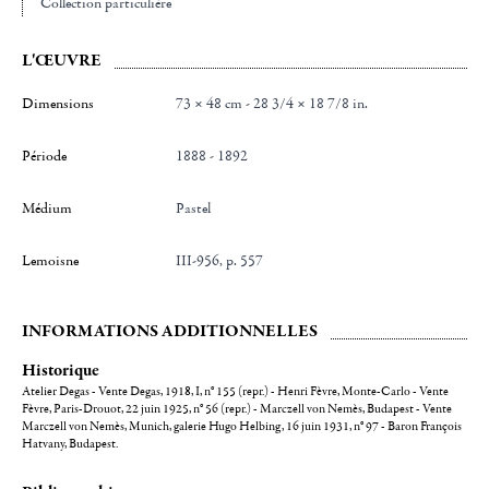
Collection particulière
L'ŒUVRE
Dimensions
73 × 48 cm - 28 3/4 × 18 7/8 in.
Période
1888 - 1892
Médium
Pastel
Lemoisne
III-956, p. 557
INFORMATIONS ADDITIONNELLES
Historique
Atelier Degas - Vente Degas, 1918, I, n° 155 (repr.) - Henri Fèvre, Monte-Carlo - Vente
Fèvre, Paris-Drouot, 22 juin 1925, n° 56 (repr.) - Marczell von Nemès, Budapest - Vente
Marczell von Nemès, Munich, galerie Hugo Helbing, 16 juin 1931, n° 97 - Baron François
Hatvany, Budapest.