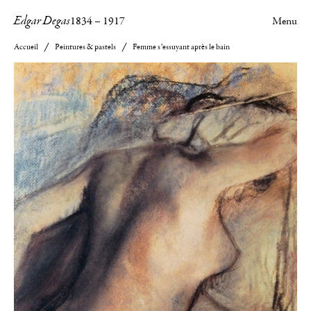
Edgar Degas
1834
–
1917
Menu
Accueil
Peintures & pastels
Femme s’essuyant après le bain