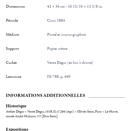
Dimensions
43 × 34 cm - 16 15/16 × 13 3/8 in.
Période
Circa 1884
Médium
Pastel et crayon graphite
Support
Papier crème
Cachet
Vente Degas (en bas à droite)
Lemoisne
III-788, p. 449
INFORMATIONS ADDITIONNELLES
Historique
Atelier Degas – Vente Degas, 1918, II, n° 209 (repr.) – Olivier Senn, Paris – Le Havre,
musée André Malraux, ???? [Don Senn].
Expositions