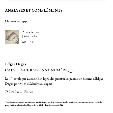
ANALYSES ET COMPLÉMENTS
Œuvres en rapport
Après le bain
[After the bath]
1849
Edgar Degas
CATALOGUE RAISONNÉ NUMÉRIQUE
er
Le 1
catalogue raisonné en ligne des peintures, pastels et dessins d'Edgar
Degas par Michel Schulman, expert
75014 Paris - France
Tous les contenus de ce site sont protégés par les dispositions légales et réglementaires sur les droits de la
propriété intellectuelle.
Dépot légal BNF : 1er décembre 2022