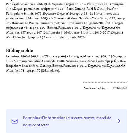
Paris, galerie Georges Petit, 1924,
Exposition Degas
, n° 173 – Paris, musée de l' Orangerie,
1931,Degas : portraitiste, sculpteur, n° 122 – Paris, Durand-Ruel & Cie, 1960, n° 37 -
Paris, galerie Schmit, 1975,
Exposition Degas,
n° 26, repr. p. 53 - Le Havre, musée d'art
moderne André Malraux, 2005,
De Courbet à Matisse. Donation Senn-Fouds
, n° 12, reor. p.
25 - Roubaix, La Piscine, musée d'art et d'industrie André Dilignent, 2010-2011,
Degas
sculpteur,
cat? 47, repr. p. 135 - Boston, Paris, 2011-2012,
Degas et le nu
/
Degas and the
Nude
, cat. 187, repr. p. 197 |Ed. française] - Melbourne, Houston, 2016-2017,
Degas : A
New Vision
, (n.n.), repr. p. 152 - Salon du dessin, Paris, 2026.
Bibliographie
Lemoisne, 1946-1949, III, n° 788, repr. p. 449 - Lassaigne, Minervino, 1974, n° 906, repr. p.
127 - Martigny, Fondation Gianadda, 1988,
Trésors du musée de Sao Paulo
, repr. p. 63 - Rey,
Roquebert, Shackelford, Cat. exp. Boston, Paris, 2011-2012,
Degas et le nu/Degas and the
Nude
, fig. 178, repr. p. 170 [Ed. anglaise].
Dernière mise à jour :
27/06/2026
Pour plus d'informations sur cette œuvre, merci de
nous contacter