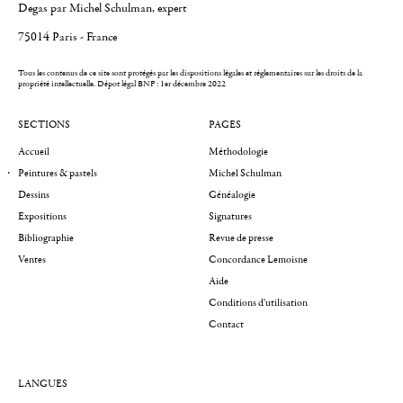
Degas par Michel Schulman, expert
75014 Paris - France
Tous les contenus de ce site sont protégés par les dispositions légales et réglementaires sur les droits de la
propriété intellectuelle.
Dépot légal BNF : 1er décembre 2022
SECTIONS
PAGES
Accueil
Méthodologie
Peintures & pastels
Michel Schulman
Dessins
Généalogie
Expositions
Signatures
Bibliographie
Revue de presse
Ventes
Concordance Lemoisne
Aide
Conditions d'utilisation
Contact
LANGUES