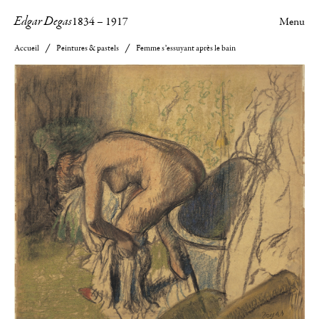
Edgar Degas
1834
–
1917
Menu
Accueil
Peintures & pastels
Femme s’essuyant après le bain