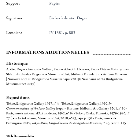
Support
Papier
Signature
en bas à droite : Degas
Lemoisne
IV-1381, p. 803
INFORMATIONS ADDITIONNELLES
Historique
Atelier Degas - Ambroise Vollard, Paris – Albert S. Henraux, Paris - Dairyu Matsuyama -
Shôjiro Ishibashi - Brigestone Museum of Art, Ishibashi Foundation - Artizon Museum
[Nouveau nom du Bridgestone Museum depuis 2019/New name of the Bridgestone
Museum since 2019].
Expositions
Tokyo, Bridgestone Gallery, 1957, n° 4 - Tokyo, Bridgestone Gallery, 1959,
In
Commemoration of the New Gallery
(repr.) - Kurume, Ishibashi Art Gallery, 1961, n° 16 -
Paris, musée national d'Art moderne, 1962, n° 16 - Tokyo, Osaka, Fukuoka, 1979-1980, n°
27 (repr.) - Yokohama, Museum of Art, 2010, n° 83, repr. p. 131 - Paris, musée de
l'Orangerie, 2017,
Tokyo-Paris, Chefs-d'oeuvre du Bridgestone Museum
, n° 23, repr. p. 115.
Bibliographie