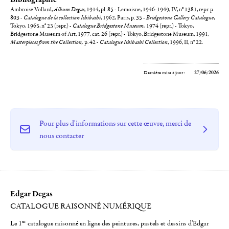
Ambroise Vollard,
Album Degas
, 1914, pl. 85 - Lemoisne, 1946-1949, IV, n° 1381, repr. p.
803 -
Catalogue de la collection Ishibashi
, 1962, Paris, p. 35 -
Bridgestone Gallery Catalogue
,
Tokyo, 1965, n° 23 (repr.) -
Catalogue Bridgestone Museum,
1974 (repr.) - Tokyo,
Bridgestone Museum of Art, 1977, cat. 26 (repr.) - Tokyo, Bridgestone Museum, 1991
,
Masterpieces from the Collection,
p. 42 -
Catalogue Ishibashi Collection
, 1996, II, n° 22.
Dernière mise à jour :
27/06/2026
Pour plus d'informations sur cette œuvre, merci de
nous contacter
Edgar Degas
CATALOGUE RAISONNÉ NUMÉRIQUE
er
Le 1
catalogue raisonné en ligne des peintures, pastels et dessins d'Edgar