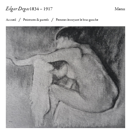
Edgar Degas
1834
–
1917
Menu
Accueil
Peintures & pastels
Femme s'essuyant le bras gauche