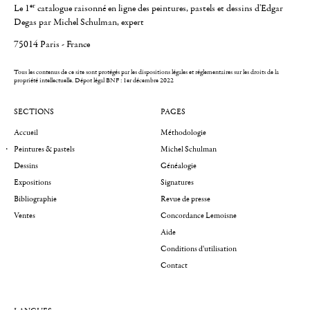
er
Le 1
catalogue raisonné en ligne des peintures, pastels et dessins d'Edgar
Degas par Michel Schulman, expert
75014 Paris - France
Tous les contenus de ce site sont protégés par les dispositions légales et réglementaires sur les droits de la
propriété intellectuelle.
Dépot légal BNF : 1er décembre 2022
SECTIONS
PAGES
Accueil
Méthodologie
Peintures & pastels
Michel Schulman
Dessins
Généalogie
Expositions
Signatures
Bibliographie
Revue de presse
Ventes
Concordance Lemoisne
Aide
Conditions d'utilisation
Contact