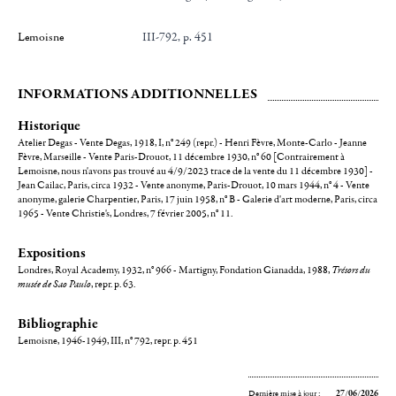
Lemoisne
III-792, p. 451
INFORMATIONS ADDITIONNELLES
Historique
Atelier Degas - Vente Degas, 1918, I, n° 249 (repr.) - Henri Fèvre, Monte-Carlo - Jeanne
Fèvre, Marseille - Vente Paris-Drouot, 11 décembre 1930, n° 60 [Contrairement à
Lemoisne, nous n'avons pas trouvé au 4/9/2023 trace de la vente du 11 décembre 1930] -
Jean Cailac, Paris, circa 1932 - Vente anonyme, Paris-Drouot, 10 mars 1944, n° 4 - Vente
anonyme, galerie Charpentier, Paris, 17 juin 1958, n° B - Galerie d'art moderne, Paris, circa
1965 - Vente Christie's, Londres, 7 février 2005, n° 11.
Expositions
Londres, Royal Academy, 1932, n° 966 - Martigny, Fondation Gianadda, 1988,
Trésors du
musée de Sao Paulo
, repr. p. 63.
Bibliographie
Lemoisne, 1946-1949, III, n° 792, repr. p. 451
Dernière mise à jour :
27/06/2026