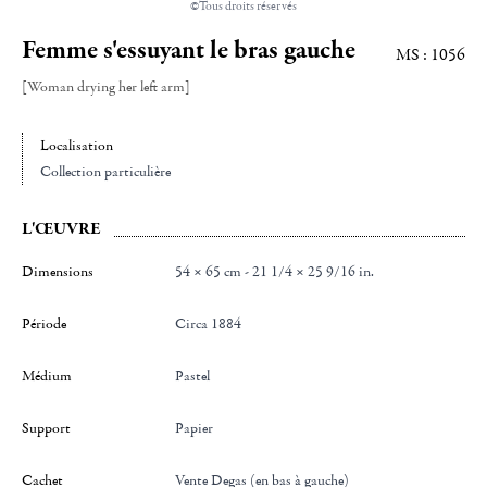
©Tous droits réservés
Femme s'essuyant le bras gauche
MS : 1056
[Woman drying her left arm]
Localisation
Collection particulière
L'ŒUVRE
Dimensions
54 × 65 cm - 21 1/4 × 25 9/16 in.
Période
Circa 1884
Médium
Pastel
Support
Papier
Cachet
Vente Degas (en bas à gauche)