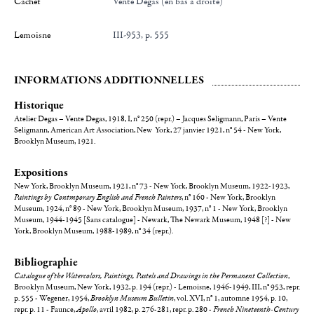
Cachet
Vente Degas (en bas à droite)
Lemoisne
III-953, p. 555
INFORMATIONS ADDITIONNELLES
Historique
Atelier Degas – Vente Degas, 1918, I, n° 250 (repr.) – Jacques Seligmann, Paris – Vente
Seligmann, American Art Association, New York, 27 janvier 1921, n° 54 - New York,
Brooklyn Museum, 1921.
Expositions
New York, Brooklyn Museum, 1921, n° 73 - New York, Brooklyn Museum, 1922-1923,
Paintings by Contmporary English and French Painters
, n° 160 - New York, Brooklyn
Museum, 1924, n° 89 - New York, Brooklyn Museum, 1937, n° 1 - New York, Brooklyn
Museum, 1944-1945 [Sans catalogue] - Newark, The Newark Museum, 1948 [?] - New
York, Brooklyn Museum, 1988-1989, n° 34 (repr.).
Bibliographie
Catalogue of the Watercolors, Paintings, Pastels and Drawings in the Permanent Collection
,
Brooklyn Museum, New York, 1932, p. 194 (repr.) - Lemoisne, 1946-1949, III, n° 953, repr.
p. 555 - Wegener, 1954,
Brooklyn Museum Bulletin
, vol. XVI, n° 1, automne 1954, p. 10,
repr. p. 11 - Faunce,
Apollo
, avril 1982, p. 276-281, repr. p. 280 -
French Nineteenth-Century