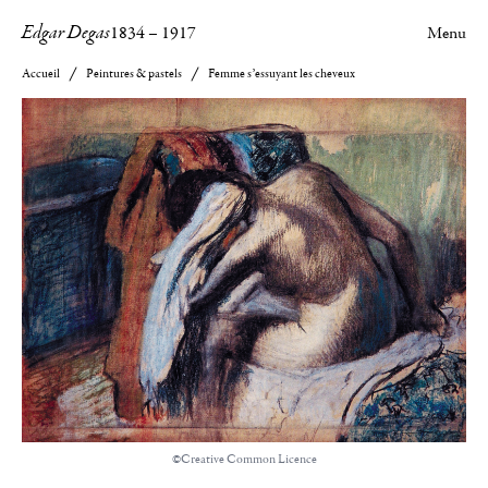
Edgar Degas
1834
–
1917
Menu
Accueil
Peintures & pastels
Femme s’essuyant les cheveux
©Creative Common Licence