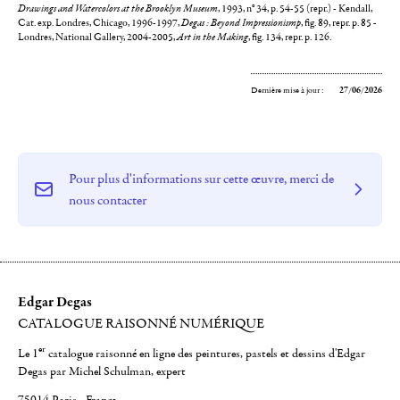
Drawings and Watercolors at the Brooklyn Museum
, 1993, n° 34, p. 54-55 (repr.) - Kendall,
Cat. exp. Londres, Chicago, 1996-1997,
Degas : Beyond Impressionismp
, fig. 89, repr. p. 85 -
Londres, National Gallery, 2004-2005,
Art in the Making
, fig. 134, repr. p. 126.
Dernière mise à jour :
27/06/2026
Pour plus d'informations sur cette œuvre, merci de
nous contacter
Edgar Degas
CATALOGUE RAISONNÉ NUMÉRIQUE
er
Le 1
catalogue raisonné en ligne des peintures, pastels et dessins d'Edgar
Degas par Michel Schulman, expert
75014 Paris - France