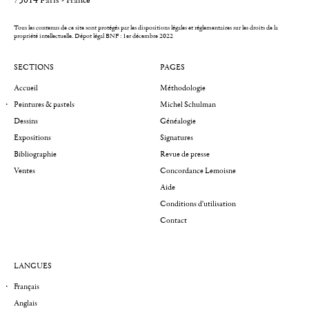
Tous les contenus de ce site sont protégés par les dispositions légales et réglementaires sur les droits de la
propriété intellectuelle.
Dépot légal BNF : 1er décembre 2022
SECTIONS
PAGES
Accueil
Méthodologie
Peintures & pastels
Michel Schulman
Dessins
Généalogie
Expositions
Signatures
Bibliographie
Revue de presse
Ventes
Concordance Lemoisne
Aide
Conditions d'utilisation
Contact
LANGUES
Français
Anglais