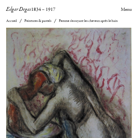
Edgar Degas
1834
–
1917
Menu
Accueil
Peintures & pastels
Femme s'essuyant les cheveux après le bain