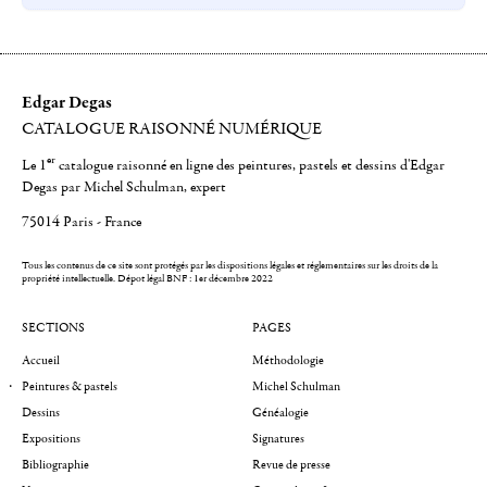
Edgar Degas
CATALOGUE RAISONNÉ NUMÉRIQUE
er
Le 1
catalogue raisonné en ligne des peintures, pastels et dessins d'Edgar
Degas par Michel Schulman, expert
75014 Paris - France
Tous les contenus de ce site sont protégés par les dispositions légales et réglementaires sur les droits de la
propriété intellectuelle.
Dépot légal BNF : 1er décembre 2022
SECTIONS
PAGES
Accueil
Méthodologie
Peintures & pastels
Michel Schulman
Dessins
Généalogie
Expositions
Signatures
Bibliographie
Revue de presse