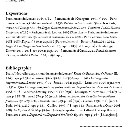
d’Orsay, 1986.
Expositions
Paris, musée du Louvre, 1945, n° 80 – Paris, musée de l'Orangerie, 1949, n° 105 – Paris,
musée du Louvre, Cabinet des dessins, 1956,
Pastels et miniatures du 19e
siècle – Paris,
musée de l'Orangerie, 1969,
Degas. Oeuvres du musée du Louvre : Peintures, Pastels, Dessins,
Sculptures,
n° 219 – Paris, musée du Louvre, 1969 (Sans titre) – Paris, musée du Louvre,
Cabinet des dessins, 1975,
Pastels et miniatures du 19e siècle
– Paris, Ottawa, New York,
1988-1989,
Degas,
n° 310, repr. p. 516 [Paris seulement] – Boston, Paris, 2011-2012,
Degas et le nu/Degas and the Nude
, cat. 175, repr. p. 183 [Ed. française] - Cambridge,
Denver, 2017-2018, cat. 109, repr. p. 109 - Paris, musée d'Orsay, 2023,
Pastels du musée
d'Orsay, de Millet à Redon
, n° 61, p. 99 (repr.).
Bibliographie
Bazin, "Nouvelles acquisitions du musée du Louvre",
Revue des Beaux-Arts de France
, III,
1943, repr. p. 139 - Lemoisne, 1946-1949, III, n° 930, repr. p. 541 -
Catalogue des
impressionnistes, Louvre
, 1947, n° 75 - Fosca, 1954, repr. p. 87 - Lemoisne, 1954, repr. entre
p. 152 et 154 -
Catalogue des peintures, pastels, sculptures impressionnistes du musée du Louvre
,
1958, n° 98 - Adhémar, Sterling, 1959, n° 647 (repr.) - Lassaigne, Minervino, 1974, n° 939,
repr. p. 128 - Terrasse, 1974, p. 60 (repr.) - Monnier,
Inventaire des collections publiques
françaises
, 1985, 29, n° 89 - Rosenblum, 1989, p. 346 (repr.) - Cachin, 1990, n° 65 (repr.) -
Bade, 1992, p. 230, repr. p. 131 - Guillou, 1997, n° 8, repr. 113 - Paris, musée d'Orsay, 2008-
2009,
Le Mystère et l’éclat
, p. 94 (repr.) - Rey, Roquebert, Shackelford, Cat. exp. Boston,
Paris, 2011-2012,
Degas et le nu/Degas and the Nude,
fig. 165, repr. p. 167 [Ed. anglaise].