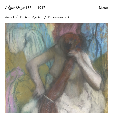
Edgar Degas
1834
–
1917
Menu
Accueil
Peintures & pastels
Femme se coiffant