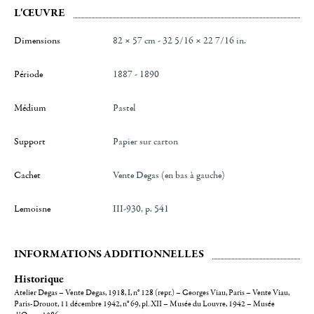
L'ŒUVRE
Dimensions
82 × 57 cm - 32 5/16 × 22 7/16 in.
Période
1887 - 1890
Médium
Pastel
Support
Papier sur carton
Cachet
Vente Degas (en bas à gauche)
Lemoisne
III-930, p. 541
INFORMATIONS ADDITIONNELLES
Historique
Atelier Degas – Vente Degas, 1918, I, n° 128 (repr.) – Georges Viau, Paris – Vente Viau,
Paris-Drouot, 11 décembre 1942, n° 69, pl. XII – Musée du Louvre, 1942 – Musée