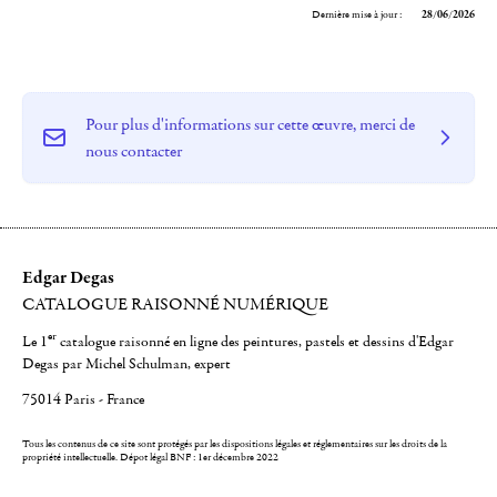
Dernière mise à jour :
28/06/2026
Pour plus d'informations sur cette œuvre, merci de
nous contacter
Edgar Degas
CATALOGUE RAISONNÉ NUMÉRIQUE
er
Le 1
catalogue raisonné en ligne des peintures, pastels et dessins d'Edgar
Degas par Michel Schulman, expert
75014 Paris - France
Tous les contenus de ce site sont protégés par les dispositions légales et réglementaires sur les droits de la
propriété intellectuelle.
Dépot légal BNF : 1er décembre 2022