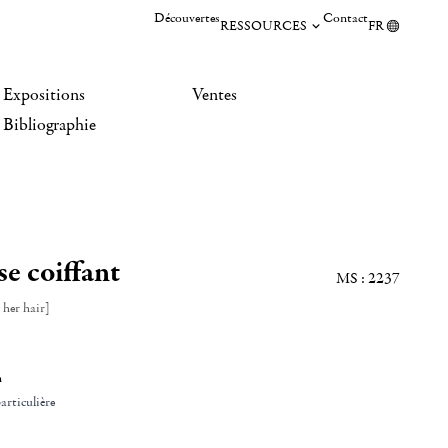
Découvertes
Contact
RESSOURCES
FR
Expositions
Ventes
Bibliographie
e coiffant
MS : 2237
her hair]
n
articulière