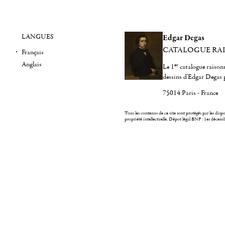
LANGUES
Edgar Degas
CATALOGUE RA
Français
Anglais
er
Le 1
catalogue raisonn
dessins d'Edgar Degas 
75014 Paris - France
Tous les contenus de ce site sont protégés par les dispos
propriété intellectuelle.
Dépot légal BNF : 1er décem