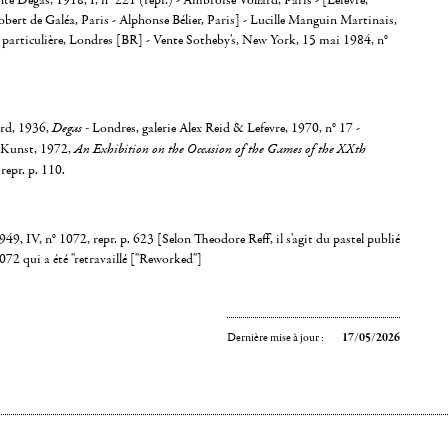
nte Degas, 1918, I, n° 221 (repr.) - Ambroise Vollard, Paris - [Lefevre,
bert de Galéa, Paris - Alphonse Bélier, Paris] - Lucille Manguin Martinais,
 particulière, Londres [BR] - Vente Sotheby's, New York, 15 mai 1984, n°
ard, 1936,
Degas -
Londres, galerie Alex Reid & Lefevre, 1970, n° 17 -
 Kunst, 1972,
An Exhibition on the Occasion of the Games of the XXth
 repr. p. 110.
9, IV, n° 1072, repr. p. 623 [Selon Theodore Reff, il s'agit du pastel publié
72 qui a été "retravaillé ["Reworked"]
Dernière mise à jour :
17/05/2026