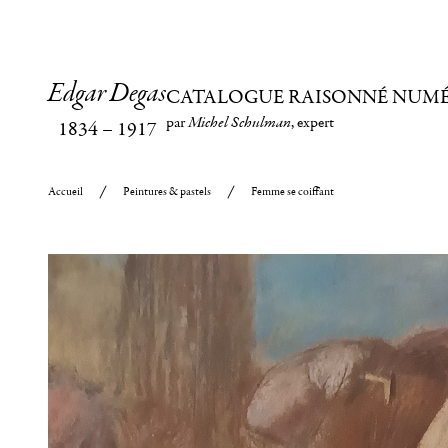
Edgar Degas
CATALOGUE RAISONNÉ NUM
par
Michel Schulman
, expert
1834
–
1917
Accueil
Peintures & pastels
Femme se coiffant