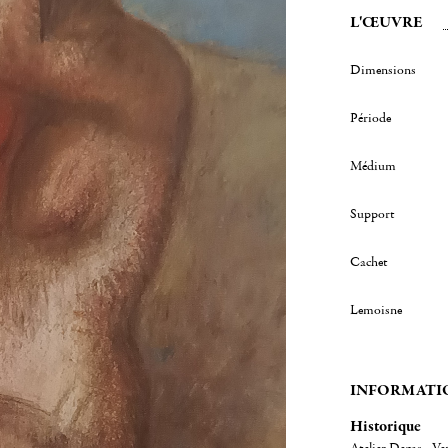
L'ŒUVRE
Dimensions
Période
Médium
Support
Cachet
Lemoisne
INFORMATI
Historique