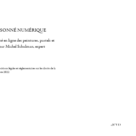
ISONNÉ NUMÉRIQUE
é en ligne des peintures, pastels et
par Michel Schulman, expert
itions légales et réglementaires sur les droits de la
bre 2022