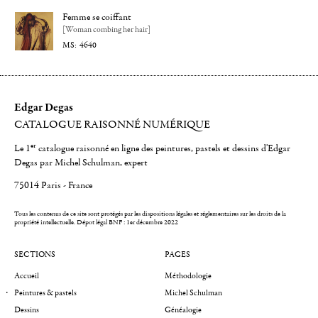
Femme se coiffant
[Woman combing her hair]
4640
Edgar Degas
CATALOGUE RAISONNÉ NUMÉRIQUE
er
Le 1
catalogue raisonné en ligne des peintures, pastels et dessins d'Edgar
Degas par Michel Schulman, expert
75014 Paris - France
Tous les contenus de ce site sont protégés par les dispositions légales et réglementaires sur les droits de la
propriété intellectuelle.
Dépot légal BNF : 1er décembre 2022
SECTIONS
PAGES
Accueil
Méthodologie
Peintures & pastels
Michel Schulman
Dessins
Généalogie