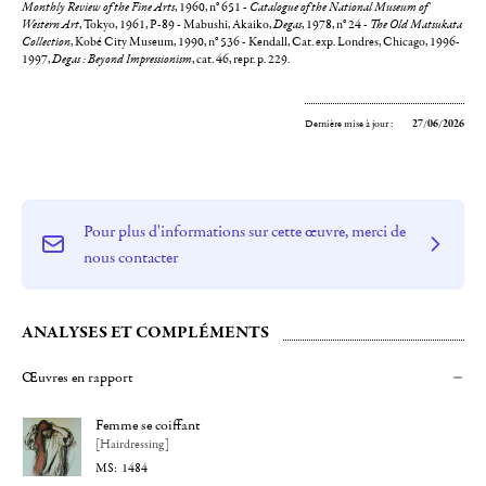
Monthly Review of the Fine Arts
, 1960, n° 651 -
Catalogue of the National Museum of
Western Art
, Tokyo, 1961, P-89 - Mabushi, Akaiko,
Degas
, 1978, n° 24 -
The Old Matsukata
Collection
, Kobé City Museum, 1990, n° 536 - Kendall, Cat. exp. Londres, Chicago, 1996-
1997,
Degas : Beyond Impressionism
, cat. 46, repr. p. 229.
Dernière mise à jour :
27/06/2026
Pour plus d'informations sur cette œuvre, merci de
nous contacter
ANALYSES ET COMPLÉMENTS
Œuvres en rapport
Femme se coiffant
[Hairdressing]
1484