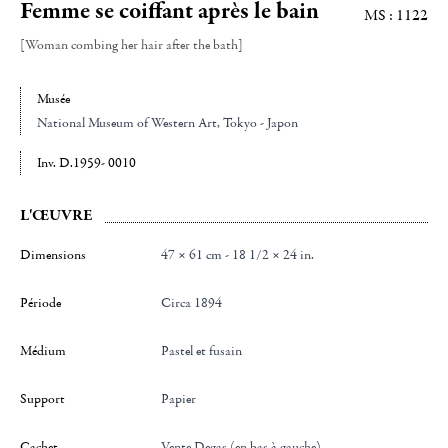
Femme se coiffant après le bain
MS : 1122
[Woman combing her hair after the bath]
Musée
National Museum of Western Art
, Tokyo - Japon
Inv. D.1959- 0010
L'ŒUVRE
Dimensions
47 × 61 cm - 18 1/2 × 24 in.
Période
Circa 1894
Médium
Pastel et fusain
Support
Papier
Cachet
Vente Degas (en bas à gauche)