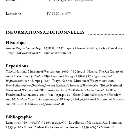
Lemoisne
IV-1165, p. 677
INFORMATIONS ADDITIONNELLES
Historique
Atelier Degas - Vente Degas, 1918, II, n° 252 (repr.) - Léonce Bénédite, Paris - Matsukata,
Tokyo - Tokyo, National Museum of Western Art.
Expositions
Tokyo, National Museum of Western Art, 1960, n° 10 (repr.) - Nagoya, The Art Gallery of
Aichi Prefecture, 1962, n° P-089 - Londres, Chicago, 1996-1997,
Degas : Beyond
Impressionism
, cat. 46, repr. p. 229 - Tokyo, National Museum of Western Art, 2001,
French Masterpieces Drawings from the National Museum of Western Art -
Tokyo, National
Museum of Western Art, 2010,
Selections from the Matsukata Collection
, n° 16 - Bâle,
Fondation Beyeler, 2012-2013, (n.n.), repr. p. 115 - Kyoto, National Museum of Modern
Art, 2016,
Mary Cassatt. Retrospective
, n° 28 (repr.) - Tokyo, National Museum of Modern
Art, 2017-2018,
Hokusai and Japonism
, n° 50 .
Bibliographie
Lemoisne, 1946-1949, IV, n° 1165, repr. p. 677 - La collection Matsukata, Asai Shimbun,
1955, pl. 10 - Mizue : A Monthly Review of the Fine Arts, 1959, n° 650 - Mizue :
A