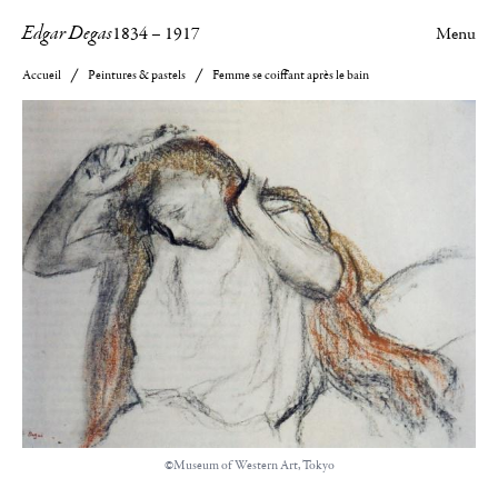
Edgar Degas
1834
–
1917
Menu
Accueil
Peintures & pastels
Femme se coiffant après le bain
©Museum of Western Art, Tokyo