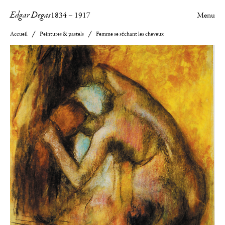
Edgar Degas
1834
–
1917
Menu
Accueil
Peintures & pastels
Femme se séchant les cheveux