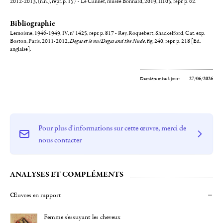
2012-2013, (n.n.), repr. p. 157 - Le Cannet, musée Bonnard, 2019, III.05, repr. p. 62.
Bibliographie
Lemoisne, 1946-1949, IV, n° 1425, repr. p. 817 - Rey, Roquebert, Shackelford, Cat. exp.
Boston, Paris, 2011-2012,
Degas et le nu/Degas and the Nude
, fig. 240, repr. p. 218 [Ed.
anglaise].
Dernière mise à jour :
27/06/2026
Pour plus d'informations sur cette œuvre, merci de
nous contacter
ANALYSES ET COMPLÉMENTS
Œuvres en rapport
Femme s'essuyant les cheveux