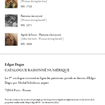
[Woman drying her hair]
1729
Femme s'essuyant
[Woman drying herself]
2371
Après le bain - Femme s'essuyant
[After the bath - Woman drying herself]
2649
Edgar Degas
CATALOGUE RAISONNÉ NUMÉRIQUE
er
Le 1
catalogue raisonné en ligne des peintures, pastels et dessins d'Edgar
Degas par Michel Schulman, expert
75014 Paris - France
Tous les contenus de ce site sont protégés par les dispositions légales et réglementaires sur les droits de la
propriété intellectuelle.
Dépot légal BNF : 1er décembre 2022