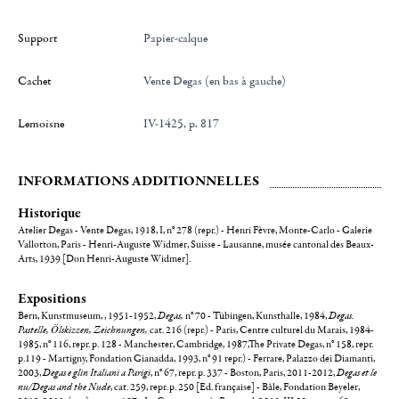
Support
Papier-calque
Cachet
Vente Degas (en bas à gauche)
Lemoisne
IV-1425, p. 817
INFORMATIONS ADDITIONNELLES
Historique
Atelier Degas - Vente Degas, 1918, I, n° 278 (repr.) - Henri Fèvre, Monte-Carlo - Galerie
Vallotton, Paris - Henri-Auguste Widmer, Suisse - Lausanne, musée cantonal des Beaux-
Arts, 1939 [Don Henri-Auguste Widmer].
Expositions
Bern, Kunstmuseum, , 1951-1952,
Degas,
n° 70 - Tübingen, Kunsthalle, 1984,
Degas.
Pastelle, Ölskizzen, Zeichnungen,
cat. 216 (repr.) - Paris, Centre culturel du Marais, 1984-
1985, n° 116, repr. p. 128 - Manchester, Cambridge, 1987,The Private Degas, n° 158, repr.
p.119 - Martigny, Fondation Gianadda, 1993, n° 91 repr.) - Ferrare, Palazzo dei Diamanti,
2003,
Degas e glin Italiani a Parigi
, n° 67, repr. p. 337 - Boston, Paris, 2011-2012,
Degas et le
nu/Degas and the Nude
, cat. 259, repr. p. 250 [Ed. française] - Bâle, Fondation Beyeler,