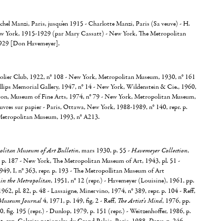
chel Manzi, Paris, jusqu'en 1915 - Charlotte Manzi, Paris (Sa veuve) - H.
w York, 1915-1929 (par Mary Cassatt) - New York, The Metropolitan
929 [Don Havemeyer].
lier Club, 1922, n° 108 - New York, Metropolitan Museum, 1930, n° 161
llips Memorial Gallery, 1947, n° 14 - New York, Wildenstein & Cie., 1960,
ton, Museum of Fine Arts, 1974, n° 79 - New York, Metropolitan Museum,
uvres sur papier - Paris, Ottawa, New York, 1988-1989, n° 140, repr. p.
Metropolitan Museum, 1993, n° A213.
olitan Museum of Art Bulletin
, mars 1930, p. 55 -
Havemeyer Collection
,
. p. 187 - New York, The Metropolitan Museum of Art, 1943, pl. 51 -
49, I, n° 363, repr. p. 193 - The Metropollitan Museum of Art
 in the Metropolitan
, 1951, n° 12 (repr.) - Havemeyer (Louisine), 1961, pp.
962, pl. 82, p. 48 - Lassaigne, Minervino, 1974, n° 389, repr. p. 104 - Reff,
 Museum Journal
4, 1971, p. 149, fig. 2 - Reff,
The Artist's Mind
, 1976, pp.
, fig. 195 (repr.) - Dunlop, 1979, p. 151 (repr.) - Weitzenhoffer, 1986, p.