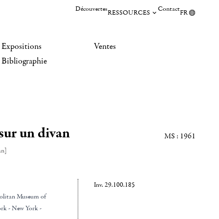
Découvertes
Contact
RESSOURCES
FR
Expositions
Ventes
Bibliographie
ur un divan
MS : 1961
an]
Inv. 29.100.185
olitan Museum of
rk - New York -