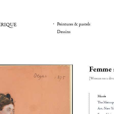
Peintures & pastels
ÉRIQUE
Dessins
Femme s
[Woman on a div
Musée
The Metrop
Art
, New Yo