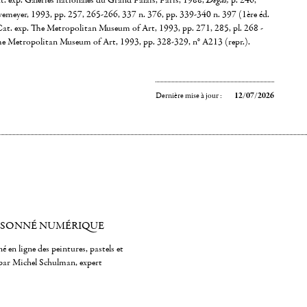
t. exp. Galeries nationales du Grand Palais, Paris, 1988,
Degas,
p. 246,
vemeyer, 1993, pp. 257, 265-266, 337 n. 376, pp. 339-340 n. 397 (1ère éd.
Cat. exp. The Metropolitan Museum of Art, 1993, pp. 271, 285, pl. 268 -
he Metropolitan Museum of Art, 1993, pp. 328-329, n° A213 (repr.).
Dernière mise à jour :
12/07/2026
ISONNÉ NUMÉRIQUE
é en ligne des peintures, pastels et
par Michel Schulman, expert