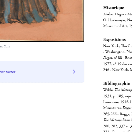
Historique
Atelier Degas - Mi
O. Havemeyer, Ne
Museum of Art, 1
Expositions
New York, The Gro
ew York
- Washington, Phi
Degas,
n° 88 - Bos
1977, n° 19 des oe
246 - New York, 
contacter
Bibliographie
Wehle,
The Metrop
1931, p. 185, repr
Lemoisne, 1946-19
Miniatures,
Degas
265-266 - Boggs, 1
The
Metropolitan
280, 282, 337 n. 30