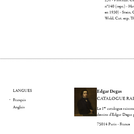
231 - Pantazzi, Ca
n°140 (repr.) - Ha
en 1930) - Stein, 
Wold, Cat. exp. T
LANGUES
Edgar Degas
CATALOGUE RA
Français
Anglais
er
Le 1
catalogue raisonn
dessins d'Edgar Degas 
75014 Paris - France