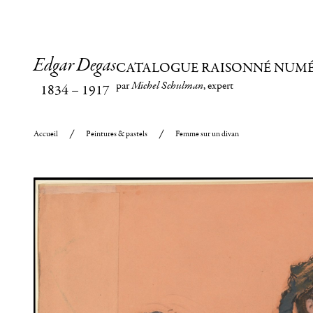
Edgar Degas
CATALOGUE RAISONNÉ NUM
par
Michel Schulman
, expert
1834
–
1917
Accueil
Peintures & pastels
Femme sur un divan