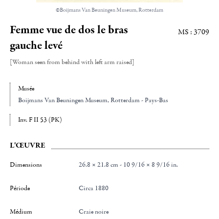
©Boijmans Van Beuningen Museum, Rotterdam
Femme vue de dos le bras
MS : 3709
gauche levé
[Woman seen from behind with left arm raised]
Musée
Boijmans Van Beuningen Museum
, Rotterdam - Pays-Bas
Inv. F II 53 (PK)
L'ŒUVRE
Dimensions
26.8 × 21.8 cm - 10 9/16 × 8 9/16 in.
Période
Circa 1880
Médium
Craie noire