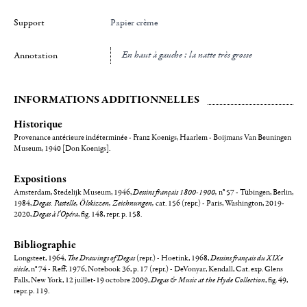
Support
Papier crème
en haut à gauche : la natte très grosse
Annotation
INFORMATIONS ADDITIONNELLES
Historique
Provenance antérieure indéterminée - Franz Koenigs, Haarlem - Boijmans Van Beuningen
Museum, 1940 [Don Koenigs].
Expositions
Amsterdam, Stedelijk Museum, 1946,
Dessins français 1800-1900,
n° 57 - Tübingen, Berlin,
1984,
Degas. Pastelle, Ölskizzen, Zeichnungen,
cat. 156 (repr.) - Paris, Washington, 2019-
2020,
Degas à l'Opéra
, fig. 148, repr. p. 158.
Bibliographie
Longsteet, 1964,
The Drawings of Degas
(repr.) - Hoetink, 1968,
Dessins français du XIXe
siècle
, n° 74 - Reff, 1976, Notebook 36, p. 17 (repr.) - DeVonyar, Kendall, Cat. exp. Glens
Falls, New York, 12 juillet-19 octobre 2009,
Degas & Music at the Hyde Collection
, fig. 49,
repr. p. 119.