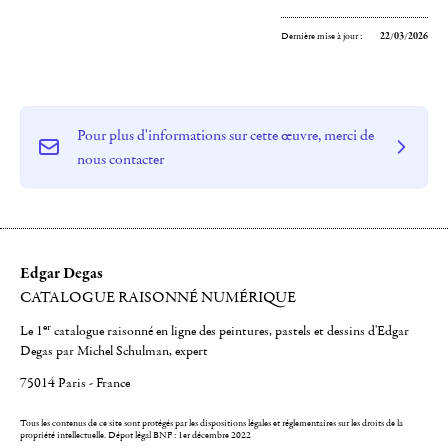
Dernière mise à jour :
22/03/2026
Pour plus d'informations sur cette œuvre, merci de
nous contacter
Edgar Degas
CATALOGUE RAISONNÉ NUMÉRIQUE
er
Le 1
catalogue raisonné en ligne des peintures, pastels et dessins d'Edgar
Degas par Michel Schulman, expert
75014 Paris - France
Tous les contenus de ce site sont protégés par les dispositions légales et réglementaires sur les droits de la
propriété intellectuelle.
Dépot légal BNF : 1er décembre 2022