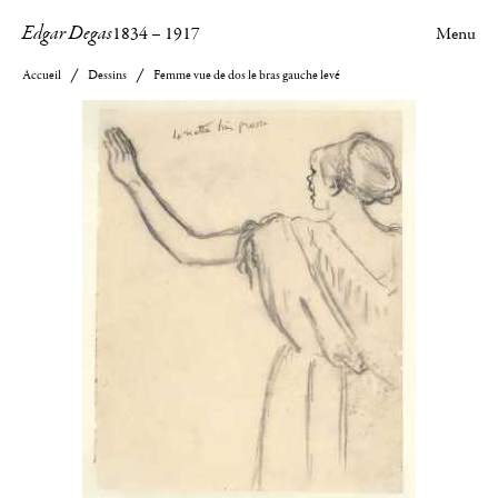
Edgar Degas
1834
–
1917
Menu
Accueil
Dessins
Femme vue de dos le bras gauche levé