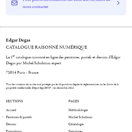
nous contacter
Edgar Degas
CATALOGUE RAISONNÉ NUMÉRIQUE
er
Le 1
catalogue raisonné en ligne des peintures, pastels et dessins d'Edgar
Degas par Michel Schulman, expert
75014 Paris - France
Tous les contenus de ce site sont protégés par les dispositions légales et réglementaires sur les droits de la
propriété intellectuelle.
Dépot légal BNF : 1er décembre 2022
SECTIONS
PAGES
Accueil
Méthodologie
Peintures & pastels
Michel Schulman
Dessins
Généalogie
Expositions
Signatures