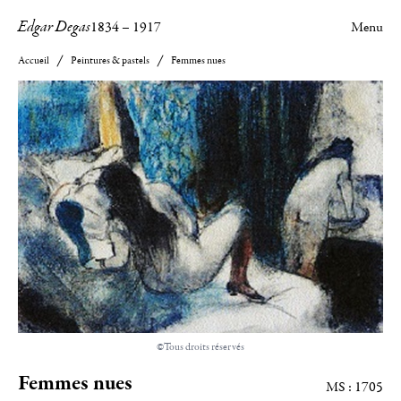
Edgar Degas
1834
–
1917
Menu
Accueil
Peintures & pastels
Femmes nues
©Tous droits réservés
Femmes nues
MS : 1705