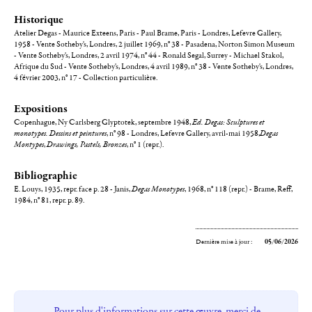
Historique
Atelier Degas - Maurice Exteens, Paris - Paul Brame, Paris - Londres, Lefevre Gallery,
1958 - Vente Sotheby's, Londres, 2 juillet 1969, n° 38 - Pasadena, Norton Simon Museum
- Vente Sotheby's, Londres, 2 avril 1974, n° 44 - Ronald Segal, Surrey - Michael Stakol,
Afrique du Sud - Vente Sotheby's, Londres, 4 avril 1989, n° 38 - Vente Sotheby's, Londres,
4 février 2003, n° 17 - Collection particulière.
Expositions
Copenhague, Ny Carlsberg Glyptotek, septembre 1948,
Ed. Degas: Sculptures et
monotypes. Dessins et peintures
, n° 98 - Londres, Lefevre Gallery, avril-mai 1958,
Degas
Montypes
,
Drawings, Pastels, Bronzes
, n° 1 (repr.).
Bibliographie
E. Louys, 1935, repr. face p. 28 - Janis,
Degas Monotypes
, 1968, n° 118 (repr.) - Brame, Reff,
1984, n° 81, repr. p. 89.
Dernière mise à jour :
05/06/2026
Pour plus d'informations sur cette œuvre, merci de