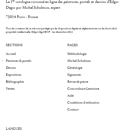
er
Le 1
catalogue raisonné en ligne des peintures, pastels et dessins d'Edgar
Degas par Michel Schulman, expert
75014 Paris - France
Tous les contenus de ce site sont protégés par les dispositions légales et réglementaires sur les droits de la
propriété intellectuelle.
Dépot légal BNF : 1er décembre 2022
SECTIONS
PAGES
Accueil
Méthodologie
Peintures & pastels
Michel Schulman
Dessins
Généalogie
Expositions
Signatures
Bibliographie
Revue de presse
Ventes
Concordance Lemoisne
Aide
Conditions d'utilisation
Contact
LANGUES