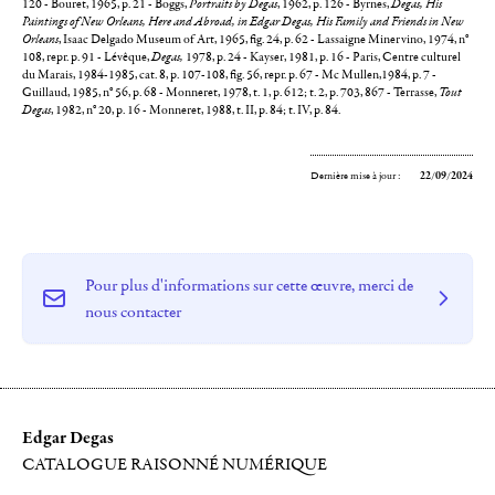
120 - Bouret, 1965, p. 21 - Boggs,
Portraits by Degas
, 1962, p. 126 - Byrnes,
Degas, His
Paintings of New Orleans, Here and Abroad, in Edgar Degas, His Family and Friends in New
Orleans
, Isaac Delgado Museum of Art, 1965, fig. 24, p. 62 - Lassaigne Minervino, 1974, n°
108, repr. p. 91 - Lévêque,
Degas,
1978, p. 24 - Kayser, 1981, p. 16 - Paris, Centre culturel
du Marais, 1984-1985, cat. 8, p. 107-108, fig. 56, repr. p. 67 - Mc Mullen,1984, p. 7 -
Guillaud, 1985, n° 56, p. 68 - Monneret, 1978, t. 1, p. 612; t. 2, p. 703, 867 - Terrasse,
Tout
Degas
, 1982, n° 20, p. 16 - Monneret, 1988, t. II, p. 84; t. IV, p. 84.
Dernière mise à jour :
22/09/2024
Pour plus d'informations sur cette œuvre, merci de
nous contacter
Edgar Degas
CATALOGUE RAISONNÉ NUMÉRIQUE