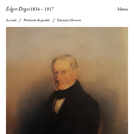
Edgar Degas
1834
–
1917
Menu
Accueil
Peintures & pastels
Germain Musson