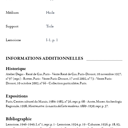
Médium
Huile
Support
toile
Lemoisne
I-1, p. 1
INFORMATIONS ADDITIONNELLES
Historique
Atelier Degas - René de Gas, Paris - Vente René de Gas, Paris-Drouot, 10 novembre 1927,
n° 97 (repr.) - Rotter, Paris - Vente Paris-Drouot, 17 avril 2002, n° 73 - Vente Paris-
Drouot, 10 octobre 2002, n° 66 - Collection particulière, Paris.
Expositions
Paris, Centre culturel du Marais, 1984-1985, n° 56, repr. p. 68 - Aoste, Museo Archeologia
Regionale, 1998,
Montmartre: la nascita dell'arte moderna 1880-1930
, repr. p. 37.
Bibliographie
Lemoisne, 1946-1949, I, n° 1, repr. p. 1 - Lemoisne, 1954, p. 19 - Cabanne, 1956, p. 18, 95,