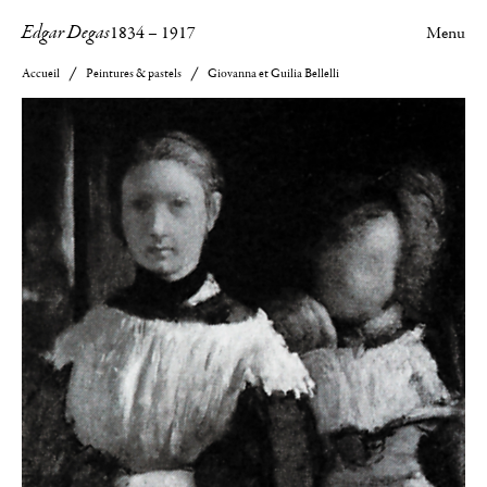
Edgar Degas
1834
–
1917
Menu
Accueil
Peintures & pastels
Giovanna et Guilia Bellelli