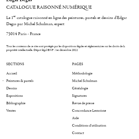
CATALOGUE RAISONNÉ NUMÉRIQUE
er
Le 1
catalogue raisonné en ligne des peintures, pastels et dessins d'Edgar
Degas par Michel Schulman, expert
75014 Paris - France
Tous les contenus de ce site sont protégés par les dispositions légales et réglementaires sur les droits de la
propriété intellectuelle.
Dépot légal BNF : 1er décembre 2022
SECTIONS
PAGES
Accueil
Méthodologie
Peintures & pastels
Michel Schulman
Dessins
Généalogie
Expositions
Signatures
Bibliographie
Revue de presse
Ventes
Concordance Lemoisne
Aide
Conditions d'utilisation
Contact