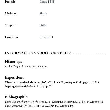
Période
Circa 1858
Médium
Huile
Support
toile
Lemoisne
I-65, p. 31
INFORMATIONS ADDITIONNELLES
Historique
Atelier Degas - Localisation inconnue.
Expositions
Cleveland, Cleveland Museum, 1947, n° 5, pl. IV - Copenhague, Ordrupggaard, 1983,
Degas og familien Bellelli
, cat. 11, repr. p. 35.
Bibliographie
Lemoisne, 1946-1949, I, n° 65, repr. p. 31 - Lassaigne, Minervino, 1974, n° 140, repr. p. 92 -
Paris, Ottawa, New York, 1988-1989,
Degas
, fig. 35, repr. p. 80.